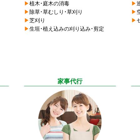
▶︎
植木･庭木の消毒
▶︎
▶︎
除草･草むしり･草刈り
▶︎
▶︎
芝刈り
▶︎
▶︎
生垣･植え込みの刈り込み･剪定
家事代行