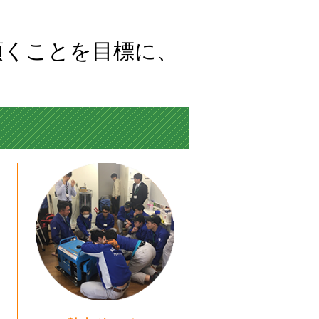
頂くことを目標に、
...
...
...