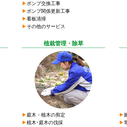
▶︎
ポンプ交換工事
▶︎
ポンプ関係更新工事
▶︎
看板清掃
▶︎
その他のサービス
植栽管理・除草
▶︎
庭木・植木の剪定
▶︎
▶︎
植木･庭木の伐採
▶︎