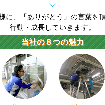
ホテル清掃
6/08/03・・・
様に、「ありがとう」の言葉を
んにちは！ 横浜支店ベイスターチームのおつゆです。 本...
行動・成長していきます。
五目炒飯
6/07/31・・・
んにちは！ 横浜支店ベイスターチームのおつゆです。 今日はお昼に五目
当社の８つの魅力
ホテル清掃
6/07/31・・・
んにちは！ 横浜支店ベイスターチームのおつゆです。 本...
カーペット清掃
6/07/30・・・
台支店ゴールデンチームのマイティです！ 先日カーペット洗浄へ伺いまし
扇風機清掃
6/07/30・・・
台支店ゴールデンチームのマイティです！ 先日扇風機の清掃を行いました