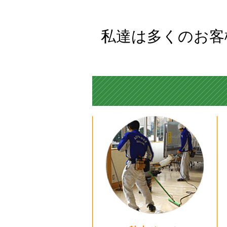
2
私達は多くのお客
こ
2
こ
2
こ
2
仙
2
仙