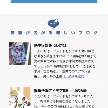
熱中症対策
26/07/23
こんにちは！アメイドもかです！ 毎日猛烈
な暑さが続きますね
ここ例年は9月頃まで
夏の気候ですね
皆さま体調管理は大丈夫
でしょうか？ 熱中症対策として 「こまめな
水分・塩分補給」「室内でのエアコン使
用」「外出時の直射日
…続きを読む
簡単快眠アイデア8選
26/07/09
こんにちは！アメイドもかです！ 7月に入
り、梅雨明けも目前な感じになりました
ね。 今年のこの時期は涼しいなと感じてま