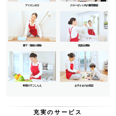
アイロンがけ
クローゼット内の整理整頓
廊下・階段の掃除
洗面台掃除
料理の下ごしらえ
お子さまのお世話
充実のサービス