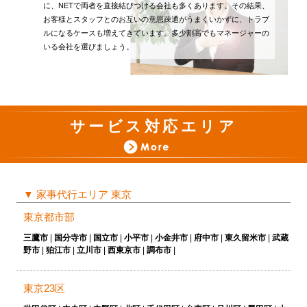
に、NETで両者を直接結びつける会社も多くあります。その結果、
お客様とスタッフとのお互いの意思疎通がうまくいかずに、トラブ
ルになるケースも増えてきています。多少割高でもマネージャーの
いる会社を選びましょう。
サービス対応エリア
▼
家事代行エリア 東京
東京都市部
三鷹市
|
国分寺市
|
国立市
|
小平市
|
小金井市
|
府中市
|
東久留米市
|
武蔵
野市
|
狛江市
|
立川市
|
西東京市
|
調布市
|
東京23区