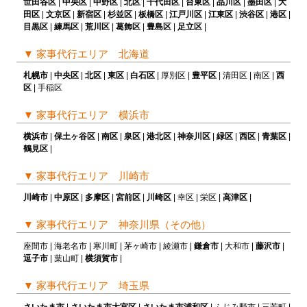
世田谷区
|
中央区
|
中野区
|
北区
|
千代田区
|
台東区
|
品川区
|
墨田区
|
大
田区
|
文京区
|
新宿区
|
杉並区
|
板橋区
|
江戸川区
|
江東区
|
渋谷区
|
港区
|
目黒区
|
練馬区
|
荒川区
|
葛飾区
|
豊島区
|
足立区
|
▼
家事代行エリア 北海道
札幌市
|
中央区
|
北区
|
東区
|
白石区
| 厚別区 |
豊平区
| 清田区 | 南区 |
西
区
| 手稲区
▼
家事代行エリア 横浜市
横浜市
|
保土ヶ谷区
|
南区
|
泉区
|
港北区
|
神奈川区
|
緑区
|
西区
|
青葉区
|
鶴見区
|
▼
家事代行エリア 川崎市
川崎市
|
中原区
|
多摩区
|
宮前区
|
川崎区
| 幸区 | 栄区 |
高津区
|
▼
家事代行エリア 神奈川県（その他）
座間市 | 海老名市 | 寒川町 | 茅ヶ崎市 | 綾瀬市 |
鎌倉市
| 大和市 |
藤沢市
|
逗子市
| 葉山町 |
横須賀市
|
▼
家事代行エリア 埼玉県