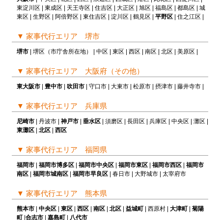
東淀川区 | 東成区 | 天王寺区 | 住吉区 | 大正区 | 旭区 | 福島区 | 都島区 | 城
東区 | 生野区 | 阿倍野区 | 東住吉区 | 淀川区 | 鶴見区 |
平野区
| 住之江区 |
▼
家事代行エリア 堺市
堺市
| 堺区（市庁舎所在地） | 中区 | 東区 | 西区 | 南区 | 北区 | 美原区 |
▼
家事代行エリア 大阪府（その他）
東大阪市
|
豊中市
|
吹田市
| 守口市 | 大東市 | 松原市 | 摂津市 | 藤井寺市 |
▼
家事代行エリア 兵庫県
尼崎市
| 丹波市 |
神戸市
|
垂水区
| 須磨区 | 長田区 | 兵庫区 | 中央区 | 灘区 |
東灘区
|
北区
|
西区
▼
家事代行エリア 福岡県
福岡市
|
福岡市博多区
|
福岡市中央区
|
福岡市東区
|
福岡市西区
|
福岡市
南区
|
福岡市城南区
|
福岡市早良区
| 春日市 | 大野城市 | 太宰府市
▼
家事代行エリア 熊本県
熊本市
|
中央区
|
東区
|
西区
|
南区
|
北区
|
益城町
| 西原村 |
大津町
|
菊陽
町
|
合志市
|
嘉島町
|
八代市