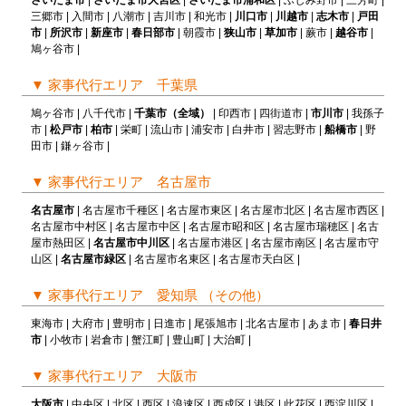
さいたま市
|
さいたま市大宮区
|
さいたま市浦和区
| ふじみ野市 | 三芳町 |
三郷市 | 入間市 | 八潮市 | 吉川市 | 和光市 |
川口市
|
川越市
|
志木市
|
戸田
市
|
所沢市
|
新座市
|
春日部市
| 朝霞市 |
狭山市
|
草加市
| 蕨市 |
越谷市
|
鳩ヶ谷市 |
▼
家事代行エリア 千葉県
鳩ヶ谷市 | 八千代市 |
千葉市（全域）
| 印西市 | 四街道市 |
市川市
| 我孫子
市 |
松戸市
|
柏市
| 栄町 | 流山市 | 浦安市 | 白井市 | 習志野市 |
船橋市
| 野
田市 | 鎌ヶ谷市 |
▼
家事代行エリア 名古屋市
名古屋市
| 名古屋市千種区 | 名古屋市東区 | 名古屋市北区 | 名古屋市西区 |
名古屋市中村区 | 名古屋市中区 | 名古屋市昭和区 | 名古屋市瑞穂区 | 名古
屋市熱田区 |
名古屋市中川区
| 名古屋市港区 | 名古屋市南区 | 名古屋市守
山区 |
名古屋市緑区
| 名古屋市名東区 | 名古屋市天白区 |
▼
家事代行エリア 愛知県 （その他）
東海市 | 大府市 | 豊明市 | 日進市 | 尾張旭市 | 北名古屋市 | あま市 |
春日井
市
| 小牧市 | 岩倉市 | 蟹江町 | 豊山町 | 大治町 |
▼
家事代行エリア 大阪市
大阪市
| 中央区 | 北区 | 西区 | 浪速区 | 西成区 | 港区 | 此花区 | 西淀川区 |