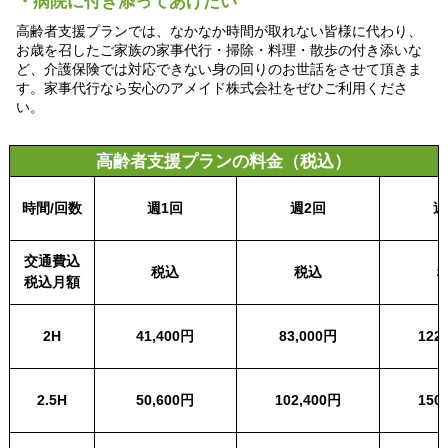
・病院に付き添ってあげたい
高齢者支援プランでは、なかなか時間が取れない皆様に代わり、
お歳を召したご家族の家事代行・掃除・料理・散歩の付き添いな
ど、介護保険では対応できない身の回りのお世話をさせて頂きま
す。家事代行なら安心のアメイド株式会社をぜひご利用くださ
い。
高齢者支援プランの料金（税込）
時間/回数
週1回
週2回
週
交通費込
税込
税込
税込月額
2H
41,400円
83,000円
122
2.5H
50,600円
102,400円
150