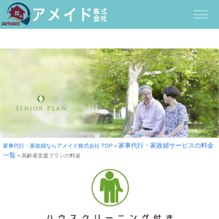
家事代行・家政婦サービスの料金
家事代行・家政婦ならアメイド株式会社 TOP
>
一覧
>
高齢者支援プランの料金