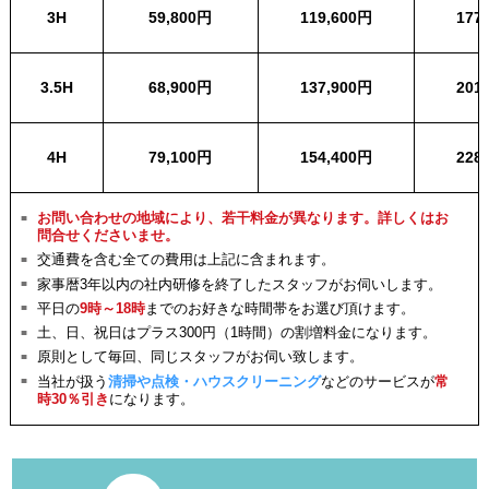
3H
59,800円
119,600円
177
3.5H
68,900円
137,900円
201
4H
79,100円
154,400円
228
お問い合わせの地域により、若干料金が異なります。詳しくはお
問合せくださいませ。
交通費を含む全ての費用は上記に含まれます。
家事暦3年以内の社内研修を終了したスタッフがお伺いします。
平日の
9時～18時
までのお好きな時間帯をお選び頂けます。
土、日、祝日はプラス300円（1時間）の割増料金になります。
原則として毎回、同じスタッフがお伺い致します。
当社が扱う
清掃や点検・ハウスクリーニング
などのサービスが
常
時30％引き
になります。