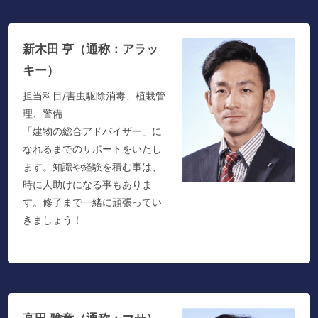
新木田 亨（通称：アラッ
キー）
担当科目/害虫駆除消毒、植栽管
理、警備
「建物の総合アドバイザー」に
なれるまでのサポートをいたし
ます。知識や経験を積む事は、
時に人助けになる事もありま
す。修了まで一緒に頑張ってい
きましょう！