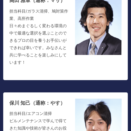
高田 雅章（通称：マサ）
担当科目/ガラス清掃、鳩対策作
業、高所作業
日々めまぐるしく変わる環境の
中で最適な選択を選ぶことので
きるプロの目を養うお手伝いが
できれば幸いです。みなさんと
共に学べることを楽しみにして
います！
保川 知己（通称：やす）
担当科目/エアコン清掃
ビルメンテナンスで学んで得て
きた知識や技術が皆さんのお役