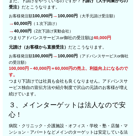
まだ、下請けをやっているのですか？
下請け（大手同業からの
受注）
だとこうなります。
→
100,000円
100,000円
お客様発注額
（大手元請け受注額）
→
60,000円
（１次下請け）
→
40,000円
（2次下請け実動会社）
つまりアドバンスサービスor御社の受注額は
40,000円
元請け（お客様から直接受注）
だとこうなります。
→
100,000円
100,000円
お客様発注額
（アドバンスサービスor御社
の受注額）
100,000円－40,000円＝60,000円の売上、利益向上になるので
す。
つまり下請けでは社員も会社も良くなりません。アドバンスサ
ービス独自の宣伝方法や紹介制度で沢山の元請のお客様が増え
続けています。
３、メインターゲットは法人なので安
心！
病院・クリニック・介護施設・オフィス・学校・塾・店舗・マ
ンション・アパートなどメインのターゲットは安定している法