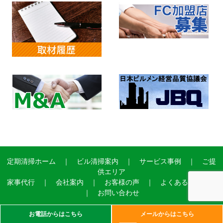
定期清掃ホーム
｜
ビル清掃案内
｜
サービス事例
｜
ご提
供エリア
家事代行
｜
会社案内
｜
お客様の声
｜
よくあるご質問
｜
お問い合わせ
お電話からはこちら
メールからはこちら
Copyright©2004 ADVANCE SERVICE Ltd.All Right Reserved