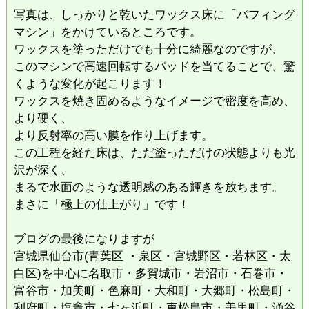
​写真は、しっかりと乾いたワックス床に「バフィング
マシン」をかけているところです。
ワックスを塗っただけでも十分に綺麗なのですが、
このマシンで高速回転するパッドを当てることで、驚
くような変化が起こります！
​ワックスを焼き固めるようなイメージで密度を高め、
より硬く、
より反射率の高い膜を作り上げます。
​この工程を経た床は、ただ塗っただけの状態よりも光
沢が深く、
まるで水面のような透明感のある輝きを放ちます。
まさに「極上の仕上がり」です！
ブログの最後になりますが
宮城県仙台市(青葉区 ・泉区・宮城野区・若林区・太
白区)を中心に名取市・多賀城市・岩沼市・石巻市・
富谷市・加美町・色麻町・大和町・大郷町・松島町・
利府町・塩竈市・七ヶ浜町・東松島市・美里町・涌谷