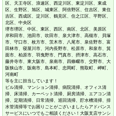
区、天王寺区、浪速区、西淀川区、東淀川区、東成
区、生野区、旭区、城東区、阿倍野区、住吉区、東住
吉区、西成区、淀川区、鶴見区、住之江区、平野区、
北区、中央区
堺市堺区、中区、東区、西区、南区、北区、美原区
岸和田市、池田市、吹田市、泉大津市、高槻市、貝塚
市、守口市、枚方市、茨木市、八尾市、泉佐野市、富
田林市、寝屋川市、河内長野市、松原市、和泉市、箕
面市、柏原市、羽曳野市、門真市、摂津市、高石市、
藤井寺市、東大阪市、泉南市、四條畷市、交野市、大
阪狭山市、阪南市、島本町、忠岡町、熊取町、岬町、
河南町
等を主に担当しています！
ビル清掃、マンション清掃、病院清掃、オフィス清
掃、床清掃、カーペット清掃、厨房清掃、エアコン清
掃、定期清掃、日常清掃、巡回清掃、貯水槽清掃、排
水管清掃等でお困りごとがございましたらアドバンス
サービスにいつでもご相談ください！大阪支店サンシ