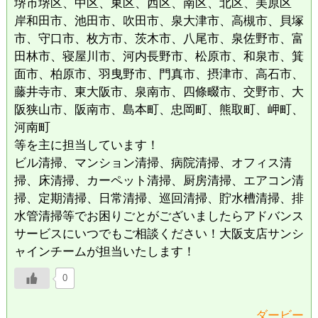
堺市堺区、中区、東区、西区、南区、北区、美原区
岸和田市、池田市、吹田市、泉大津市、高槻市、貝塚
市、守口市、枚方市、茨木市、八尾市、泉佐野市、富
田林市、寝屋川市、河内長野市、松原市、和泉市、箕
面市、柏原市、羽曳野市、門真市、摂津市、高石市、
藤井寺市、東大阪市、泉南市、四條畷市、交野市、大
阪狭山市、阪南市、島本町、忠岡町、熊取町、岬町、
河南町
等を主に担当しています！
ビル清掃、マンション清掃、病院清掃、オフィス清
掃、床清掃、カーペット清掃、厨房清掃、エアコン清
掃、定期清掃、日常清掃、巡回清掃、貯水槽清掃、排
水管清掃等でお困りごとがございましたらアドバンス
サービスにいつでもご相談ください！大阪支店サンシ
ャインチームが担当いたします！
0
ダービー