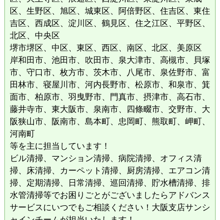
区、生野区、旭区、城東区、阿倍野区、住吉区、東住
吉区、西成区、淀川区、鶴見区、住之江区、平野区、
北区、中央区
堺市堺区、中区、東区、西区、南区、北区、美原区
岸和田市、池田市、吹田市、泉大津市、高槻市、貝塚
市、守口市、枚方市、茨木市、八尾市、泉佐野市、富
田林市、寝屋川市、河内長野市、松原市、和泉市、箕
面市、柏原市、羽曳野市、門真市、摂津市、高石市、
藤井寺市、東大阪市、泉南市、四條畷市、交野市、大
阪狭山市、阪南市、島本町、忠岡町、熊取町、岬町、
河南町
等を主に担当しています！
ビル清掃、マンション清掃、病院清掃、オフィス清
掃、床清掃、カーペット清掃、厨房清掃、エアコン清
掃、定期清掃、日常清掃、巡回清掃、貯水槽清掃、排
水管清掃等でお困りごとがございましたらアドバンス
サービスにいつでもご相談ください！大阪支店サンシ
ャインチームが担当いたします！