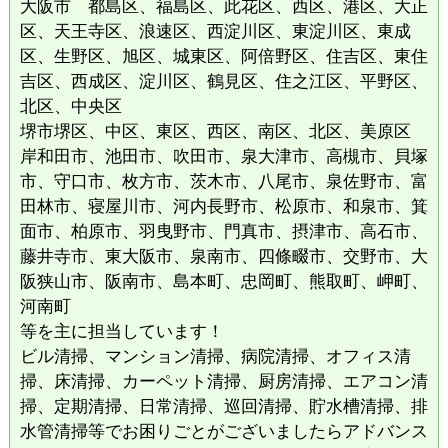
大阪市 都島区、福島区、此花区、西区、港区、大正
区、天王寺区、浪速区、西淀川区、東淀川区、東成
区、生野区、旭区、城東区、阿倍野区、住吉区、東住
吉区、西成区、淀川区、鶴見区、住之江区、平野区、
北区、中央区
堺市堺区、中区、東区、西区、南区、北区、美原区
岸和田市、池田市、吹田市、泉大津市、高槻市、貝塚
市、守口市、枚方市、茨木市、八尾市、泉佐野市、富
田林市、寝屋川市、河内長野市、松原市、和泉市、箕
面市、柏原市、羽曳野市、門真市、摂津市、高石市、
藤井寺市、東大阪市、泉南市、四條畷市、交野市、大
阪狭山市、阪南市、島本町、忠岡町、熊取町、岬町、
河南町
等を主に担当しています！
ビル清掃、マンション清掃、病院清掃、オフィス清
掃、床清掃、カーペット清掃、厨房清掃、エアコン清
掃、定期清掃、日常清掃、巡回清掃、貯水槽清掃、排
水管清掃等でお困りごとがございましたらアドバンス