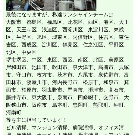
最後になりますが、私達サンシャインチームは
大阪市 都島区、福島区、此花区、西区、港区、大正
区、天王寺区、浪速区、西淀川区、東淀川区、東成
区、生野区、旭区、城東区、阿倍野区、住吉区、東住
吉区、西成区、淀川区、鶴見区、住之江区、平野区、
北区、中央区
堺市堺区、中区、東区、西区、南区、北区、美原区
岸和田市、池田市、吹田市、泉大津市、高槻市、貝塚
市、守口市、枚方市、茨木市、八尾市、泉佐野市、富
田林市、寝屋川市、河内長野市、松原市、和泉市、箕
面市、柏原市、羽曳野市、門真市、摂津市、高石市、
藤井寺市、東大阪市、泉南市、四條畷市、交野市、大
阪狭山市、阪南市、島本町、忠岡町、熊取町、岬町、
河南町
等を主に担当しています！
ビル清掃、マンション清掃、病院清掃、オフィス清
掃、床清掃、カーペット清掃、厨房清掃、エアコン清