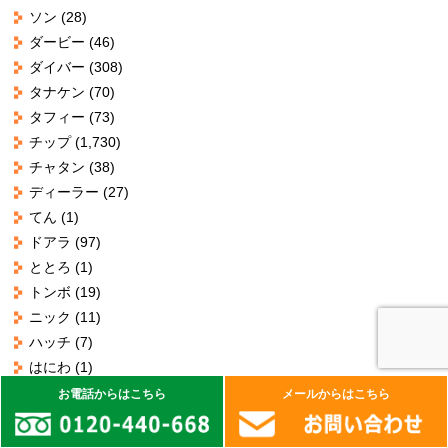
ソン
(28)
ダービー
(46)
ダイバー
(308)
タナケン
(70)
タフィー
(73)
チップ
(1,730)
チャタン
(38)
ディーラー
(27)
てん
(1)
ドアラ
(97)
ととろ
(1)
トンボ
(19)
ニック
(11)
ハッチ
(7)
はにわ
(1)
ぴょん
(75)
お電話からはこちら
メールからはこちら
ぷり
(13)
プル
(291)