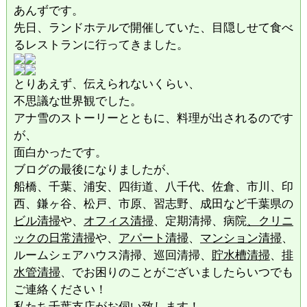
あんずです。
先日、ランドホテルで開催していた、目隠しせて食べ
るレストランに行ってきました。
とりあえず、伝えられないくらい、
不思議な世界観でした。
アナ雪のストーリーとともに、料理が出されるのです
が、
面白かったです。
ブログの最後になりましたが、
船橋、千葉、浦安、四街道、八千代、佐倉、市川、印
西、鎌ヶ谷、松戸、市原、習志野、成田など千葉県の
ビル清掃
や、
オフィス清掃
、定期清掃、病院
、クリニ
ックの日常清掃
や、
アパート清掃
、
マンション清掃
、
ルームシェアハウス清掃、巡回清掃、
貯水槽清掃
、
排
水管清掃
、でお困りのことがございましたらいつでも
ご連絡ください！
私たち千葉支店がお伺い致します！