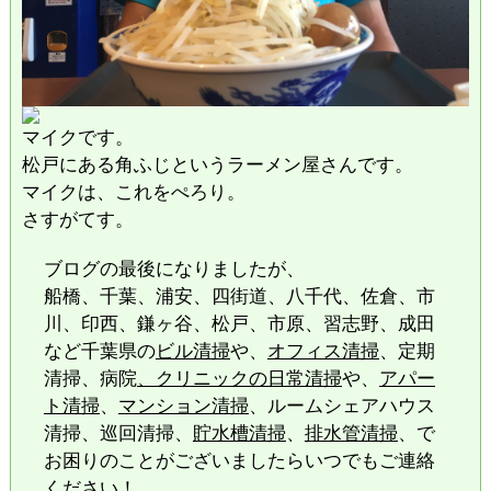
マイクです。
松戸にある角ふじというラーメン屋さんです。
マイクは、これをぺろり。
さすがてす。
ブログの最後になりましたが、
船橋、千葉、浦安、四街道、八千代、佐倉、市
川、印西、鎌ヶ谷、松戸、市原、習志野、成田
など千葉県の
ビル清掃
や、
オフィス清掃
、定期
清掃、病院
、クリニックの日常清掃
や、
アパー
ト清掃
、
マンション清掃
、ルームシェアハウス
清掃、巡回清掃、
貯水槽清掃
、
排水管清掃
、で
お困りのことがございましたらいつでもご連絡
ください！