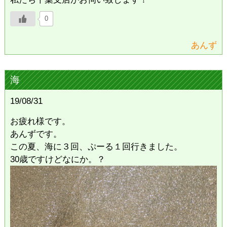
0
あんず
海
19/08/31
お疲れ様です。
あんずです。
この夏、海に３回、ぷーる１回行きました。
30歳ですけどなにか。？