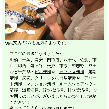
横浜支店の2匹も元気のようです。
ブログの最後になりましたが、
船橋、千葉、浦安、四街道、八千代、佐倉、市
川、印西、鎌ヶ谷、松戸、市原、習志野、成田
など千葉県の
ビル清掃
や、
オフィス清掃
、定期
清掃、病院
、クリニックの日常清掃
や、
アパー
ト清掃
、
マンション清掃
、ルームシェアハウス
清掃、巡回清掃、
貯水槽清掃
、
排水管清掃
、で
お困りのことがございましたらいつでもご連絡
ください！
私たち千葉支店がお伺い致します！