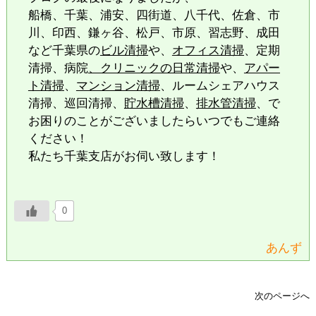
船橋、千葉、浦安、四街道、八千代、佐倉、市
川、印西、鎌ヶ谷、松戸、市原、習志野、成田
など千葉県の
ビル清掃
や、
オフィス清掃
、定期
清掃、病院
、クリニックの日常清掃
や、
アパー
ト清掃
、
マンション清掃
、ルームシェアハウス
清掃、巡回清掃、
貯水槽清掃
、
排水管清掃
、で
お困りのことがございましたらいつでもご連絡
ください！
私たち千葉支店がお伺い致します！
0
あんず
次のページへ