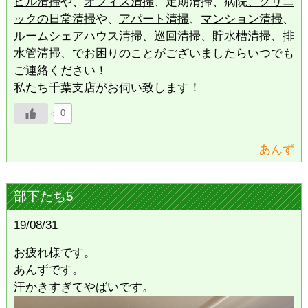
ビル清掃
や、
オフィス清掃
、定期清掃、病院
、クリニ
ックの日常清掃
や、
アパート清掃
、
マンション清掃
、
ルームシェアハウス清掃、巡回清掃、
貯水槽清掃
、
排
水管清掃
、でお困りのことがございましたらいつでも
ご連絡ください！
私たち千葉支店がお伺い致します！
0
あんず
部下たち5
19/08/31
お疲れ様です。
あんずです。
汗かきすぎてやばいです。