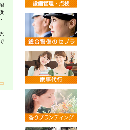
沼
浜
・
光
で
コ