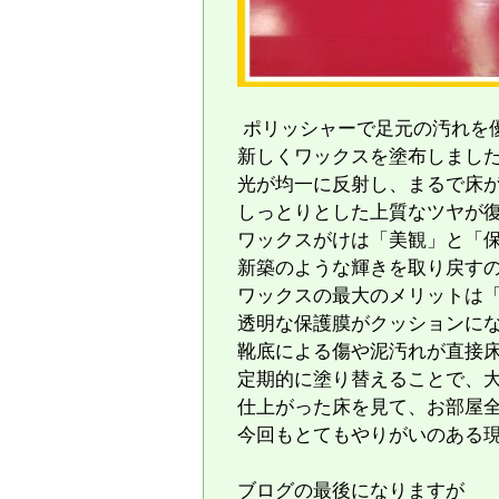
​ ポリッシャーで足元の汚れ
新しくワックスを塗布しまし
光が均一に反射し、まるで床
しっとりとした上質なツヤが
​ワックスがけは「美観」と「
新築のような輝きを取り戻す
ワックスの最大のメリットは
透明な保護膜がクッションに
靴底による傷や泥汚れが直接
定期的に塗り替えることで、
​仕上がった床を見て、お部屋
今回もとてもやりがいのある
ブログの最後になりますが