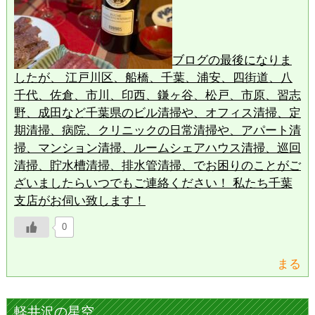
ブログの最後になりま
したが、 江戸川区、船橋、千葉、浦安、四街道、八
千代、佐倉、市川、印西、鎌ヶ谷、松戸、市原、習志
野、成田など千葉県のビル清掃や、オフィス清掃、定
期清掃、病院、クリニックの日常清掃や、アパート清
掃、マンション清掃、ルームシェアハウス清掃、巡回
清掃、貯水槽清掃、排水管清掃、でお困りのことがご
ざいましたらいつでもご連絡ください！ 私たち千葉
支店がお伺い致します！
0
まる
軽井沢の星空