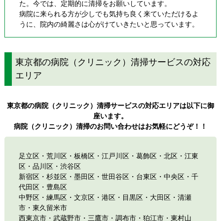
た。今では、定期的に清掃をお願いしています。
病院に来られる方が少しでも気持ち良く来ていただけるよ
うに、院内の綺麗さは心がけていきたいと思っています。
東京都の病院（クリニック）清掃サービスの対応
エリア
東京都の病院（クリニック）清掃サービスの対応エリアは以下に御
座います。
病院（クリニック）清掃のお問い合わせはお気軽にどうぞ！！
足立区
・
荒川区
・
板橋区
・
江戸川区
・
葛飾区
・
北区
・
江東
区
・
品川区
・
渋谷区
新宿区
・
杉並区
・
墨田区
・
世田谷区
・
台東区
・
中央区
・
千
代田区
・
豊島区
中野区
・
練馬区
・
文京区
・
港区
・
目黒区
・
大田区
・清瀬
市・
東久留米市
西東京市
・
武蔵野市
・
三鷹市
・
調布市
・
狛江市
・東村山