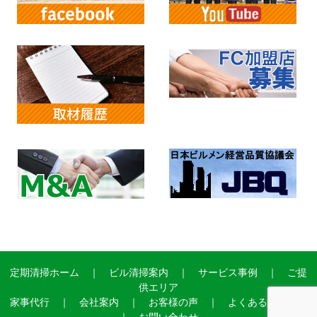
定期清掃ホーム
｜
ビル清掃案内
｜
サービス事例
｜
ご提
供エリア
家事代行
｜
会社案内
｜
お客様の声
｜
よくあるご質問