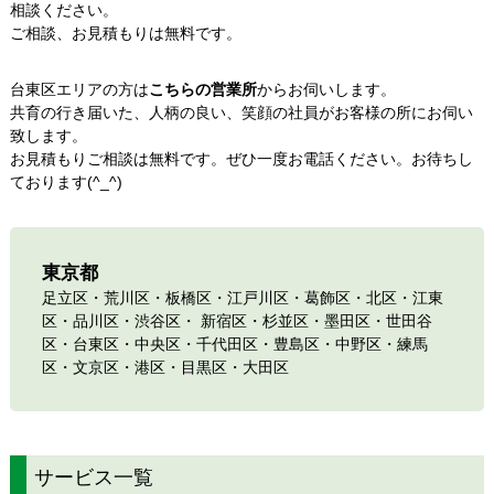
相談ください。
ご相談、お見積もりは無料です。
台東区エリアの方は
こちらの営業所
からお伺いします。
共育の行き届いた、人柄の良い、笑顔の社員がお客様の所にお伺い
致します。
お見積もりご相談は無料です。ぜひ一度お電話ください。お待ちし
ております(^_^)
東京都
足立区
・
荒川区
・
板橋区
・
江戸川区
・
葛飾区
・
北区
・
江東
区
・
品川区
・
渋谷区
・
新宿区
・
杉並区
・
墨田区
・
世田谷
区
・
台東区
・
中央区
・
千代田区
・
豊島区
・
中野区
・
練馬
区
・
文京区
・
港区
・
目黒区
・
大田区
サービス一覧