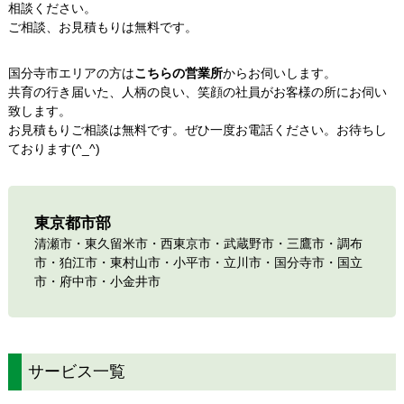
相談ください。
ご相談、お見積もりは無料です。
国分寺市エリアの方は
こちらの営業所
からお伺いします。
共育の行き届いた、人柄の良い、笑顔の社員がお客様の所にお伺い
致します。
お見積もりご相談は無料です。ぜひ一度お電話ください。お待ちし
ております(^_^)
東京都市部
清瀬市・
東久留米市
・
西東京市
・
武蔵野市
・
三鷹市
・
調布
市
・
狛江市
・東村山市・
小平市
・
立川市
・
国分寺市
・
国立
市
・
府中市
・
小金井市
サービス一覧