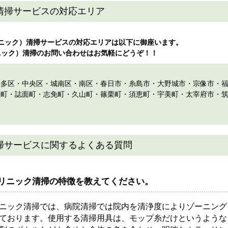
清掃サービスの対応エリア
ニック）清掃サービスの対応エリアは以下に御座います。
ニック）清掃のお問い合わせはお気軽にどうぞ！！
博多区
・
中央区
・
城南区
・
南区
・春日市・糸島市・大野城市・宗像市・
屋町・誌面町・志免町・久山町・篠栗町・須恵町・宇美町・太宰府市・
掃サービスに関するよくある質問
リニック清掃の特徴を教えてください。
ニック清掃では、病院清掃では院内を清浄度によりゾーニング
ております。使用する清掃用具は、モップ糸だけというような