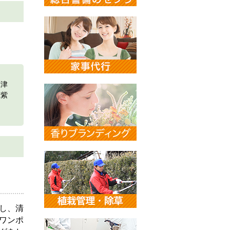
福津
筑紫
し、清
ワンポ