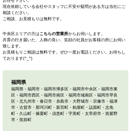
お任せ下さい。
現在依頼している会社やスタッフに不安や疑問がある方は当社にご
相談ください。
ご相談、お見積もりは無料です。
中央区エリアの方は
こちらの営業所
からお伺いします。
共育の行き届いた、人柄の良い、笑顔の社員がお客様の所にお伺い
致します。
お見積もりご相談は無料です。ぜひ一度お電話ください。お待ちし
ております(^_^)
福岡県
福岡県
・
福岡市
・
福岡市博多区
・
福岡市中央区
・
福岡市東
区
・
福岡市西区
・
福岡市南区
・
福岡市城南区
・
福岡市早良
区
・
北九州市
・春日市・糸島市・大野城市・宗像市・福津
市・古賀市・那珂川町・新宮町・粕屋町・誌面町・志免
町・久山町・篠栗町・須恵町・宇美町・太宰府市・筑紫野
市・筑前町