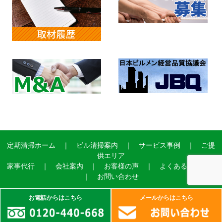
定期清掃ホーム
｜
ビル清掃案内
｜
サービス事例
｜
ご提
供エリア
家事代行
｜
会社案内
｜
お客様の声
｜
よくあるご質問
｜
お問い合わせ
お電話からはこちら
メールからはこちら
Copyright©2004 ADVANCE SERVICE Ltd.All Right Reserved