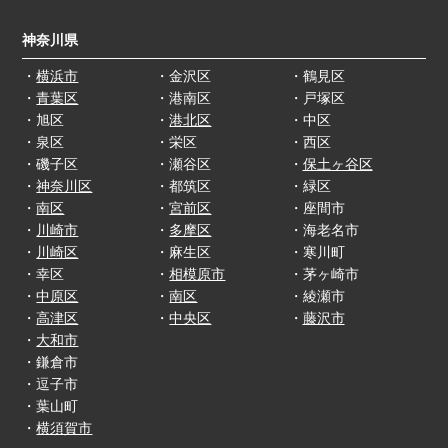
神奈川県
・
横浜市
・金沢区
・鶴見区
・
青葉区
・港南区
・戸塚区
・旭区
・
港北区
・中区
・泉区
・栄区
・西区
・磯子区
・瀬谷区
・
保土ヶ谷区
・
神奈川区
・都筑区
・緑区
・
南区
・
宮前区
・座間市
・
川崎市
・
多摩区
・海老名市
・
川崎区
・麻生区
・寒川町
・幸区
・
相模原市
・茅ヶ崎市
・
中原区
・
南区
・綾瀬市
・
高津区
・
中央区
・
藤沢市
・
大和市
・鎌倉市
・逗子市
・葉山町
・
横須賀市