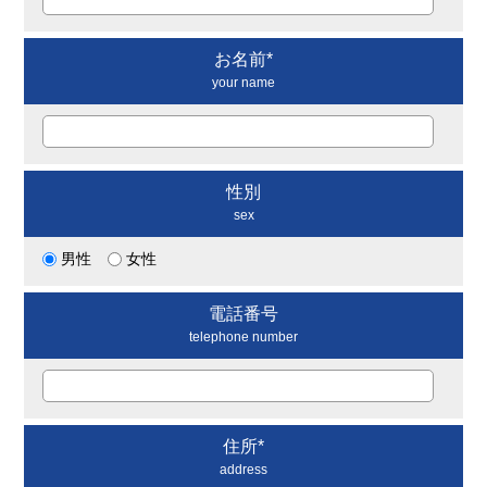
お名前*
your name
性別
sex
男性
女性
電話番号
telephone number
住所*
address