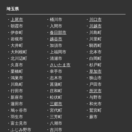
埼玉県
・
上尾市
・桶川市
・
川口市
・朝霞市
・入間市
・
川越市
・伊奈町
・
春日部市
・川島町
・岩槻市
・
越谷市
・川里町
・大井町
・加須市
・騎西町
・大利根町
・上福岡市
・北本市
・北川辺町
・清瀬市
・白岡町
・久喜市
・
さいたま市
・杉戸町
・栗橋町
・幸手市
・
草加市
・鴻巣市
・志木市
・狭山市
・川島町
・菖蒲町
・戸田市
・行田市
・庄和町
・
所沢市
・新座市
・松伏町
・与野市
・蓮田市
・
三郷市
・和光市
・鳩ヶ谷市
・宮代町
・鷲宮町
・羽生市
・三芳町
・蕨市
・富士見市
・八潮市
・ふじみ野市
・吉川市