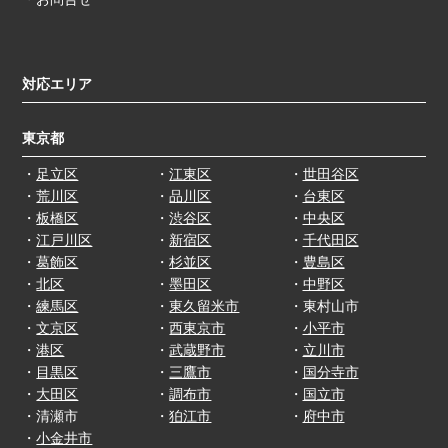
対応エリア
東京都
・
足立区
・
江東区
・
世田谷区
・
荒川区
・
品川区
・
台東区
・
板橋区
・
渋谷区
・
中央区
・
江戸川区
・
新宿区
・
千代田区
・
葛飾区
・
杉並区
・
豊島区
・
北区
・
墨田区
・
中野区
・
練馬区
・
東久留米市
・東村山市
・
文京区
・
西東京市
・
小平市
・
港区
・
武蔵野市
・
立川市
・
目黒区
・
三鷹市
・
国分寺市
・
大田区
・
調布市
・
国立市
・清瀬市
・
狛江市
・
府中市
・
小金井市