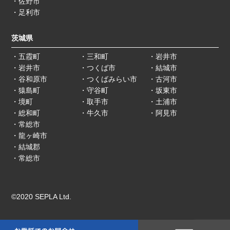
・佐野市
・足利市
茨城県
・五霞町
・三和町
・岩井市
・岩井市
・つくば市
・結城市
・谷和原市
・つくばみらい市
・古河市
・猿島町
・守谷町
・坂東市
・境町
・取手市
・土浦市
・総和町
・牛久市
・阿見市
・常総市
・龍ヶ崎市
・結城郡
・常総市
©2020 SEPLA Ltd.