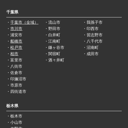
千葉県
・
千葉市（全域）
・流山市
・我孫子市
・
市川市
・野田市
・印西市
・浦安市
・白井町
・習志野市
・
船橋市
・江南町
・八千代市
・
松戸市
・鎌ヶ谷市
・沼南町
・
柏市
・関宿町
・成田市
・富里市
・酒々井町
・八街市
・佐倉市
・印旛沼市
・市原市
・四街道市
栃木県
・栃木市
・小山市