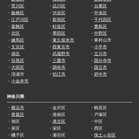
・
荒川区
・
品川区
・
台東区
・
板橋区
・
渋谷区
・
中央区
・
江戸川区
・
新宿区
・
千代田区
・
葛飾区
・
杉並区
・
豊島区
・
北区
・
墨田区
・
中野区
・
練馬区
・
東久留米市
・東村山市
・
文京区
・
西東京市
・
小平市
・
港区
・
武蔵野市
・
立川市
・
目黒区
・
三鷹市
・
国分寺市
・
大田区
・
調布市
・
国立市
・清瀬市
・
狛江市
・
府中市
・
小金井市
神奈川県
・
横浜市
・金沢区
・鶴見区
・
青葉区
・港南区
・戸塚区
・旭区
・
港北区
・中区
・泉区
・栄区
・西区
・磯子区
・瀬谷区
・
保土ヶ谷区