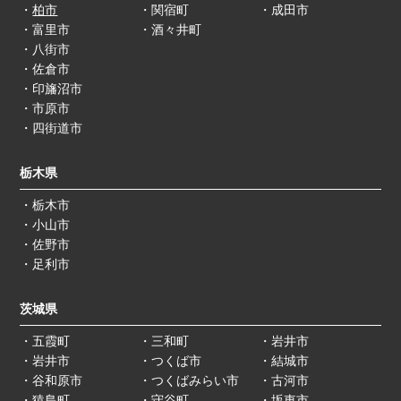
・
柏市
・関宿町
・成田市
・富里市
・酒々井町
・八街市
・佐倉市
・印旛沼市
・市原市
・四街道市
栃木県
・栃木市
・小山市
・佐野市
・足利市
茨城県
・五霞町
・三和町
・岩井市
・岩井市
・つくば市
・結城市
・谷和原市
・つくばみらい市
・古河市
・猿島町
・守谷町
・坂東市