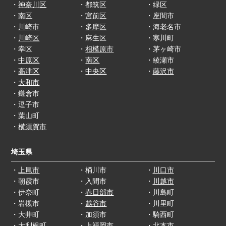
・
神奈川区
・都筑区
・緑区
・
南区
・
宮前区
・座間市
・
川崎市
・
多摩区
・海老名市
・
川崎区
・麻生区
・寒川町
・幸区
・
相模原市
・茅ヶ崎市
・
中原区
・
南区
・綾瀬市
・
高津区
・
中央区
・
藤沢市
・
大和市
・鎌倉市
・逗子市
・葉山町
・
横須賀市
埼玉県
・
上尾市
・桶川市
・
川口市
・朝霞市
・入間市
・
川越市
・伊奈町
・
春日部市
・川島町
・岩槻市
・
越谷市
・川里町
・大井町
・加須市
・騎西町
・大利根町
・上福岡市
・北本市