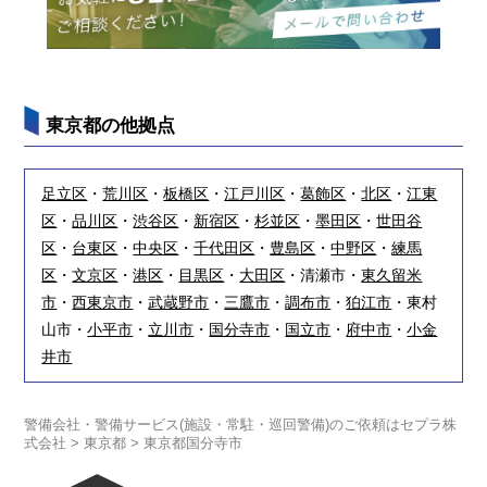
東京都の他拠点
足立区
・
荒川区
・
板橋区
・
江戸川区
・
葛飾区
・
北区
・
江東
区
・
品川区
・
渋谷区
・
新宿区
・
杉並区
・
墨田区
・
世田谷
区
・
台東区
・
中央区
・
千代田区
・
豊島区
・
中野区
・
練馬
区
・
文京区
・
港区
・
目黒区
・
大田区
・清瀬市・
東久留米
市
・
西東京市
・
武蔵野市
・
三鷹市
・
調布市
・
狛江市
・東村
山市・
小平市
・
立川市
・
国分寺市
・
国立市
・
府中市
・
小金
井市
警備会社・警備サービス(施設・常駐・巡回警備)のご依頼はセプラ株
式会社
>
東京都
>
東京都国分寺市