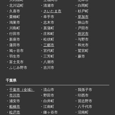
・北川辺町
・清瀬市
・白岡町
・久喜市
・
さいたま市
・杉戸町
・栗橋町
・幸手市
・
草加市
・鴻巣市
・志木市
・狭山市
・川島町
・菖蒲町
・戸田市
・行田市
・庄和町
・
所沢市
・新座市
・松伏町
・与野市
・蓮田市
・
三郷市
・和光市
・鳩ヶ谷市
・宮代町
・鷲宮町
・羽生市
・三芳町
・蕨市
・富士見市
・八潮市
・ふじみ野市
・吉川市
千葉県
・
千葉市（全域）
・流山市
・我孫子市
・
市川市
・野田市
・印西市
・浦安市
・白井町
・習志野市
・
船橋市
・江南町
・八千代市
・
松戸市
・鎌ヶ谷市
・沼南町