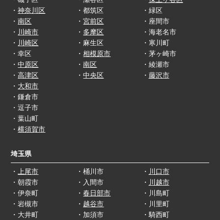
・
神奈川区
・都筑区
・緑区
・
南区
・
宮前区
・座間市
・
川崎市
・
多摩区
・海老名市
・
川崎区
・麻生区
・寒川町
・幸区
・
相模原市
・茅ヶ崎市
・
中原区
・
南区
・綾瀬市
・
高津区
・
中央区
・
藤沢市
・
大和市
・鎌倉市
・逗子市
・葉山町
・
横須賀市
埼玉県
・
上尾市
・桶川市
・
川口市
・朝霞市
・入間市
・
川越市
・伊奈町
・
春日部市
・川島町
・岩槻市
・
越谷市
・川里町
・大井町
・加須市
・騎西町