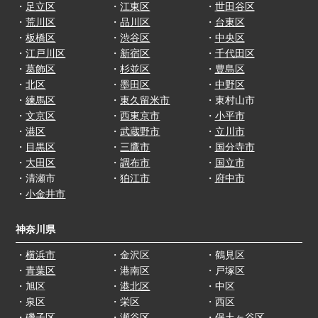
・
足立区
・
江東区
・
世田谷区
・
荒川区
・
品川区
・
台東区
・
板橋区
・
渋谷区
・
中央区
・
江戸川区
・
新宿区
・
千代田区
・
葛飾区
・
杉並区
・
豊島区
・
北区
・
墨田区
・
中野区
・
練馬区
・
東久留米市
・東村山市
・
文京区
・
西東京市
・
小平市
・
港区
・
武蔵野市
・
立川市
・
目黒区
・
三鷹市
・
国分寺市
・
大田区
・
調布市
・
国立市
・清瀬市
・
狛江市
・
府中市
・
小金井市
神奈川県
・
横浜市
・金沢区
・鶴見区
・
青葉区
・港南区
・戸塚区
・旭区
・
港北区
・中区
・泉区
・栄区
・西区
・磯子区
・瀬谷区
・
保土ヶ谷区