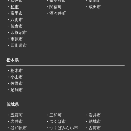
・
松戸市
・鎌ヶ谷市
・沼南町
・
柏市
・関宿町
・成田市
・富里市
・酒々井町
・八街市
・佐倉市
・印旛沼市
・市原市
・四街道市
栃木県
・栃木市
・小山市
・佐野市
・足利市
茨城県
・五霞町
・三和町
・岩井市
・岩井市
・つくば市
・結城市
・谷和原市
・つくばみらい市
・古河市