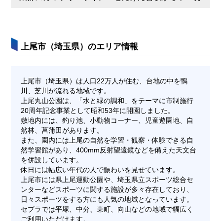
上尾市（埼玉県）のエリア情報
上尾市（埼玉県）は人口22万人が住む、台地の中を鴨
川、芝川が流れる地域です。
上尾丸山公園は、「水と緑の調和」をテーマに市制施行
20周年記念事業として昭和53年に開園しました。
敷地内には、釣り池、小動物コーナー、児童遊園地、自
然林、菖蒲田があります。
また、園内には上尾の自然を学習・観察・体験できる自
然学習館があり、400mm反射望遠鏡などを備えた天文台
を併設しています。
休日には幅広い年代の人で賑わいを見せています。
上尾市には県上尾運動公園や、埼玉県立スポーツ総合セ
ンターなどスポーツに関する施設が多々存在しており、
日々スポーツをする方にも人気の地域となっています。
セプラでは平塚、中分、東町、向山などの地域で幅広く
ご利用いただけます。