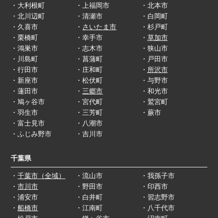
・大利根町
・上福岡市
・北本市
・北川辺町
・清瀬市
・白岡町
・久喜市
・
さいたま市
・杉戸町
・栗橋町
・幸手市
・
草加市
・鴻巣市
・志木市
・狭山市
・川島町
・菖蒲町
・戸田市
・行田市
・庄和町
・
所沢市
・新座市
・松伏町
・与野市
・蓮田市
・
三郷市
・和光市
・鳩ヶ谷市
・宮代町
・鷲宮町
・羽生市
・三芳町
・蕨市
・富士見市
・八潮市
・ふじみ野市
・吉川市
千葉県
・
千葉市（全域）
・流山市
・我孫子市
・
市川市
・野田市
・印西市
・浦安市
・白井町
・習志野市
・
船橋市
・江南町
・八千代市