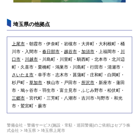
埼玉県の他拠点
上尾市
・朝霞市・伊奈町・岩槻市・大井町・大利根町・桶
川市・入間市・
春日部市
・
越谷市
・
加須市
・上福岡市・
川
口市
・
川越市
・川島町・川里町・騎西町・北本市・北川辺
町・久喜市・栗橋町・鴻巣市・川島町・行田市・清瀬市・
さいたま市
・幸手市・志木市・菖蒲町・庄和町・白岡町・
杉戸町・
草加市
・狭山市・戸田市・
所沢市
・新座市・蓮田
市・鳩ヶ谷市・羽生市・富士見市・ふじみ野市・松伏町・
三郷市
・宮代町・三芳町・八潮市・吉川市･与野市・和光
市・鷲宮町・蕨市
警備会社・警備サービス(施設・常駐・巡回警備)のご依頼はセプラ株
式会社
>
埼玉県
>
埼玉県上尾市