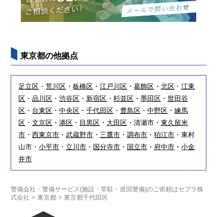
東京都の他拠点
足立区
・
荒川区
・
板橋区
・
江戸川区
・
葛飾区
・
北区
・
江東
区
・
品川区
・
渋谷区
・
新宿区
・
杉並区
・
墨田区
・
世田谷
区
・
台東区
・
中央区
・
千代田区
・
豊島区
・
中野区
・
練馬
区
・
文京区
・
港区
・
目黒区
・
大田区
・清瀬市・
東久留米
市
・
西東京市
・
武蔵野市
・
三鷹市
・
調布市
・
狛江市
・東村
山市・
小平市
・
立川市
・
国分寺市
・
国立市
・
府中市
・
小金
井市
警備会社・警備サービス(施設・常駐・巡回警備)のご依頼はセプラ株
式会社
>
東京都
>
東京都千代田区