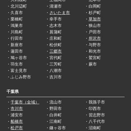
・北川辺町
・清瀬市
・白岡町
・久喜市
・
さいたま市
・杉戸町
・栗橋町
・幸手市
・
草加市
・鴻巣市
・志木市
・狭山市
・川島町
・菖蒲町
・戸田市
・行田市
・庄和町
・
所沢市
・新座市
・松伏町
・与野市
・蓮田市
・
三郷市
・和光市
・鳩ヶ谷市
・宮代町
・鷲宮町
・羽生市
・三芳町
・蕨市
・富士見市
・八潮市
・ふじみ野市
・吉川市
千葉県
・
千葉市（全域）
・流山市
・我孫子市
・
市川市
・野田市
・印西市
・浦安市
・白井町
・習志野市
・
船橋市
・江南町
・八千代市
・
松戸市
・鎌ヶ谷市
・沼南町