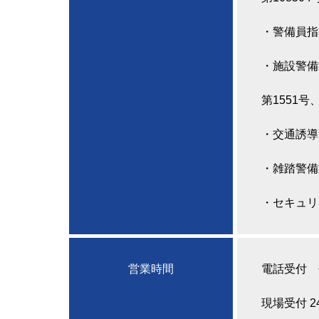
・
警備員指
・
施設警備
第1551号
・
交通誘導
・
雑踏警備
・
セキュリ
営業時間
電話受付 平日
現場受付 