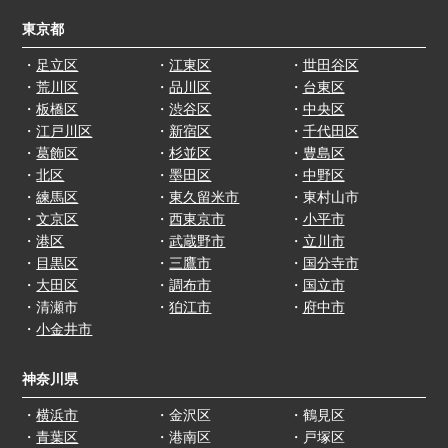
東京都
・
足立区
・
江東区
・
世田谷区
・
荒川区
・
品川区
・
台東区
・
板橋区
・
渋谷区
・
中央区
・
江戸川区
・
新宿区
・
千代田区
・
葛飾区
・
杉並区
・
豊島区
・
北区
・
墨田区
・
中野区
・
練馬区
・
東久留米市
・東村山市
・
文京区
・
西東京市
・
小平市
・
港区
・
武蔵野市
・
立川市
・
目黒区
・
三鷹市
・
国分寺市
・
大田区
・
調布市
・
国立市
・清瀬市
・
狛江市
・
府中市
・
小金井市
神奈川県
・
横浜市
・金沢区
・鶴見区
・
青葉区
・港南区
・戸塚区