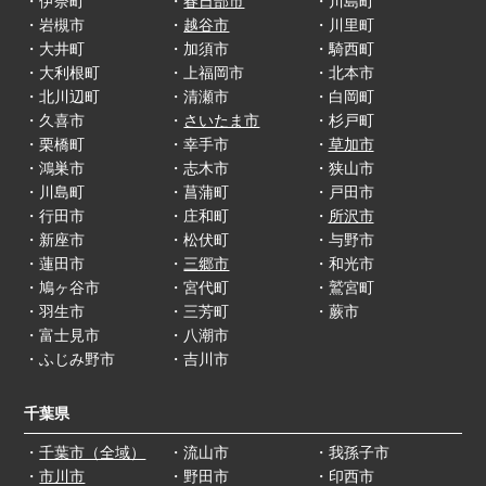
・伊奈町
・
春日部市
・川島町
・岩槻市
・
越谷市
・川里町
・大井町
・加須市
・騎西町
・大利根町
・上福岡市
・北本市
・北川辺町
・清瀬市
・白岡町
・久喜市
・
さいたま市
・杉戸町
・栗橋町
・幸手市
・
草加市
・鴻巣市
・志木市
・狭山市
・川島町
・菖蒲町
・戸田市
・行田市
・庄和町
・
所沢市
・新座市
・松伏町
・与野市
・蓮田市
・
三郷市
・和光市
・鳩ヶ谷市
・宮代町
・鷲宮町
・羽生市
・三芳町
・蕨市
・富士見市
・八潮市
・ふじみ野市
・吉川市
千葉県
・
千葉市（全域）
・流山市
・我孫子市
・
市川市
・野田市
・印西市