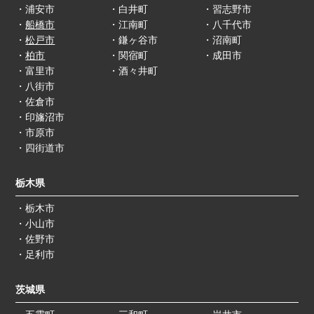
・浦安市
・白井町
・習志野市
・
船橋市
・江南町
・八千代市
・
松戸市
・鎌ヶ谷市
・沼南町
・
柏市
・関宿町
・成田市
・富里市
・酒々井町
・八街市
・佐倉市
・印旛沼市
・市原市
・四街道市
栃木県
・栃木市
・小山市
・佐野市
・足利市
茨城県