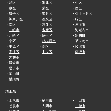
・旭区
・
港北区
・中区
・泉区
・栄区
・西区
・磯子区
・瀬谷区
・
保土ヶ谷区
・
神奈川区
・都筑区
・緑区
・
南区
・
宮前区
・座間市
・
川崎市
・
多摩区
・海老名市
・
川崎区
・麻生区
・寒川町
・幸区
・
相模原市
・茅ヶ崎市
・
中原区
・
南区
・綾瀬市
・
高津区
・
中央区
・
藤沢市
・
大和市
・鎌倉市
・逗子市
・葉山町
・
横須賀市
埼玉県
・
上尾市
・桶川市
・
川口市
・朝霞市
・入間市
・
川越市