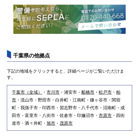
千葉県の他拠点
下記の地域をクリックすると、詳細ページがご覧いただけま
す。
千葉市（全域）
・
市川市
・浦安市・
船橋市
・
松戸市
・
柏
市
・流山市・野田市・白井町・江南町・鎌ヶ谷市・関宿
町・我孫子市・印西市・習志野市・八千代市・沼南町・成
田市・富里市・八街市・佐倉市・印旛沼市・
市原市
・四街
道市・酒々井町・
旭市
・
茂原市