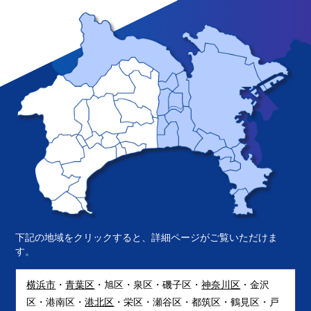
下記の地域をクリックすると、詳細ページがご覧いただけま
す。
横浜市
・
青葉区
・旭区・泉区・磯子区・
神奈川区
・金沢
区・港南区・
港北区
・栄区・瀬谷区・都筑区・鶴見区・戸