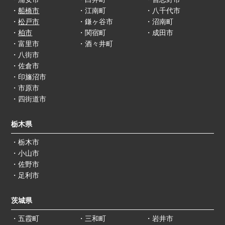
・
船橋市
・江南町
・八千代市
・
松戸市
・鎌ヶ谷市
・沼南町
・
柏市
・関宿町
・成田市
・富里市
・酒々井町
・八街市
・佐倉市
・印旛沼市
・市原市
・四街道市
栃木県
・栃木市
・小山市
・佐野市
・足利市
茨城県
・五霞町
・三和町
・岩井市