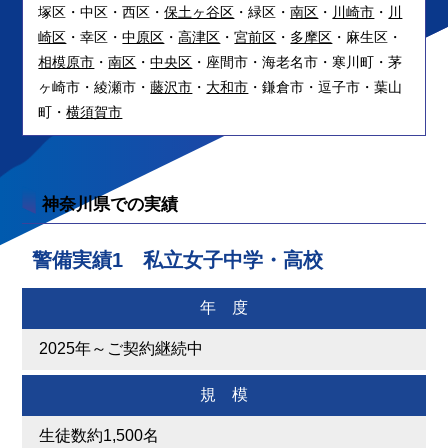
塚区・中区・西区・
保土ヶ谷区
・緑区・
南区
・
川崎市
・
川
崎区
・幸区・
中原区
・
高津区
・
宮前区
・
多摩区
・麻生区・
相模原市
・
南区
・
中央区
・座間市・海老名市・寒川町・茅
ヶ崎市・綾瀬市・
藤沢市
・
大和市
・鎌倉市・逗子市・葉山
町・
横須賀市
神奈川県での実績
警備実績1 私立女子中学・高校
年 度
2025年～ご契約継続中
規 模
生徒数約1,500名