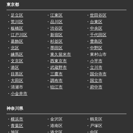
東京都
・
足立区
・
江東区
・
世田谷区
・
荒川区
・
品川区
・
台東区
・
板橋区
・
渋谷区
・
中央区
・
江戸川区
・
新宿区
・
千代田区
・
葛飾区
・
杉並区
・
豊島区
・
北区
・
墨田区
・
中野区
・
練馬区
・
東久留米市
・東村山市
・
文京区
・
西東京市
・
小平市
・
港区
・
武蔵野市
・
立川市
・
目黒区
・
三鷹市
・
国分寺市
・
大田区
・
調布市
・
国立市
・清瀬市
・
狛江市
・
府中市
・
小金井市
神奈川県
・
横浜市
・金沢区
・鶴見区
・
青葉区
・港南区
・戸塚区
・旭区
・
港北区
・中区