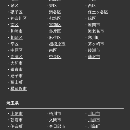
・泉区
・栄区
・西区
・磯子区
・瀬谷区
・
保土ヶ谷区
・
神奈川区
・都筑区
・緑区
・
南区
・
宮前区
・座間市
・
川崎市
・
多摩区
・海老名市
・
川崎区
・麻生区
・寒川町
・幸区
・
相模原市
・茅ヶ崎市
・
中原区
・
南区
・綾瀬市
・
高津区
・
中央区
・
藤沢市
・
大和市
・鎌倉市
・逗子市
・葉山町
・
横須賀市
埼玉県
・
上尾市
・桶川市
・
川口市
・朝霞市
・入間市
・
川越市
・伊奈町
・
春日部市
・川島町