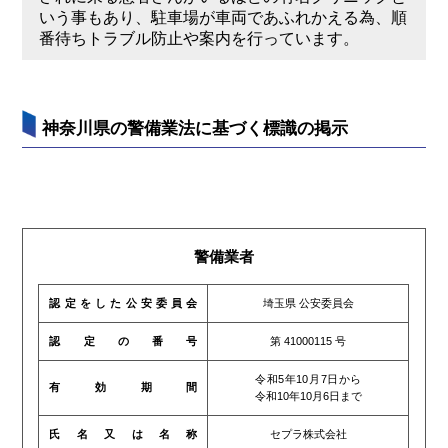
いう事もあり、駐車場が車両であふれかえる為、順
番待ちトラブル防止や案内を行っています。
神奈川県の警備業法に基づく標識の掲示
警備業者
認定をした公安委員会
埼玉県 公安委員会
認定の番号
第 41000115 号
令和5年10月7日から
有効期間
令和10年10月6日まで
氏名又は名称
セプラ株式会社