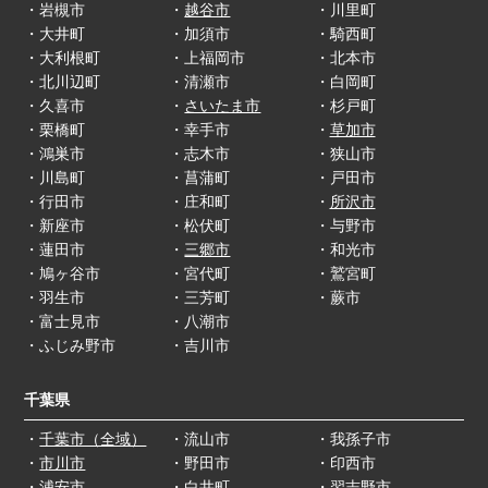
・岩槻市
・
越谷市
・川里町
・大井町
・加須市
・騎西町
・大利根町
・上福岡市
・北本市
・北川辺町
・清瀬市
・白岡町
・久喜市
・
さいたま市
・杉戸町
・栗橋町
・幸手市
・
草加市
・鴻巣市
・志木市
・狭山市
・川島町
・菖蒲町
・戸田市
・行田市
・庄和町
・
所沢市
・新座市
・松伏町
・与野市
・蓮田市
・
三郷市
・和光市
・鳩ヶ谷市
・宮代町
・鷲宮町
・羽生市
・三芳町
・蕨市
・富士見市
・八潮市
・ふじみ野市
・吉川市
千葉県
・
千葉市（全域）
・流山市
・我孫子市
・
市川市
・野田市
・印西市
・浦安市
・白井町
・習志野市