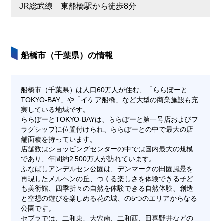
JR総武線 東船橋駅から徒歩8分
船橋市（千葉県）の情報
船橋市（千葉県）は人口60万人が住む、「ららぽーと
TOKYO-BAY」や「イケア船橋」など大型の商業施設も充
実している地域です。
ららぽーとTOKYO-BAYは、ららぽーと第一号店およびフ
ラグシップに位置付けられ、ららぽーとの中で最大の店
舗面積を持っています。
店舗数はショッピングセンターの中では国内最大の規模
であり、年間約2,500万人が訪れています。
ふなばしアンデルセン公園は、デンマークの田園風景を
再現したメルヘンの丘、つくる楽しさを体験できる子ど
も美術館、四季折々の自然を体験できる自然体験、創造
と空想の遊びを楽しめる花の城、の5つのエリアからなる
公園です。
セプラでは、二和東、大穴南、二和西、田喜野井などの