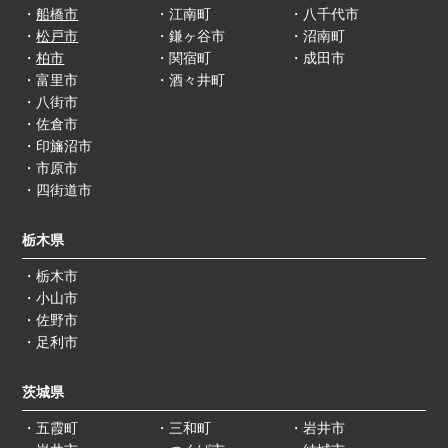
・
船橋市
・江南町
・八千代市
・
松戸市
・鎌ヶ谷市
・沼南町
・
柏市
・関宿町
・成田市
・富里市
・酒々井町
・八街市
・佐倉市
・印旛沼市
・市原市
・四街道市
栃木県
・栃木市
・小山市
・佐野市
・足利市
茨城県
・五霞町
・三和町
・岩井市