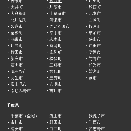
・岩槻市
・
越谷市
・川里町
・大井町
・加須市
・騎西町
・大利根町
・上福岡市
・北本市
・北川辺町
・清瀬市
・白岡町
・久喜市
・
さいたま市
・杉戸町
・栗橋町
・幸手市
・
草加市
・鴻巣市
・志木市
・狭山市
・川島町
・菖蒲町
・戸田市
・行田市
・庄和町
・
所沢市
・新座市
・松伏町
・与野市
・蓮田市
・
三郷市
・和光市
・鳩ヶ谷市
・宮代町
・鷲宮町
・羽生市
・三芳町
・蕨市
・富士見市
・八潮市
・ふじみ野市
・吉川市
千葉県
・
千葉市（全域）
・流山市
・我孫子市
・
市川市
・野田市
・印西市
・浦安市
・白井町
・習志野市