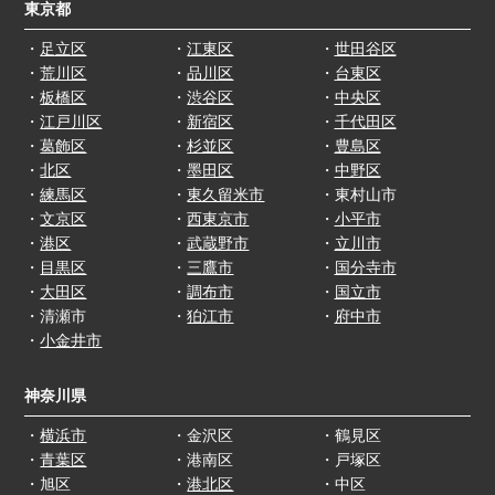
東京都
・
足立区
・
江東区
・
世田谷区
・
荒川区
・
品川区
・
台東区
・
板橋区
・
渋谷区
・
中央区
・
江戸川区
・
新宿区
・
千代田区
・
葛飾区
・
杉並区
・
豊島区
・
北区
・
墨田区
・
中野区
・
練馬区
・
東久留米市
・東村山市
・
文京区
・
西東京市
・
小平市
・
港区
・
武蔵野市
・
立川市
・
目黒区
・
三鷹市
・
国分寺市
・
大田区
・
調布市
・
国立市
・清瀬市
・
狛江市
・
府中市
・
小金井市
神奈川県
・
横浜市
・金沢区
・鶴見区
・
青葉区
・港南区
・戸塚区
・旭区
・
港北区
・中区