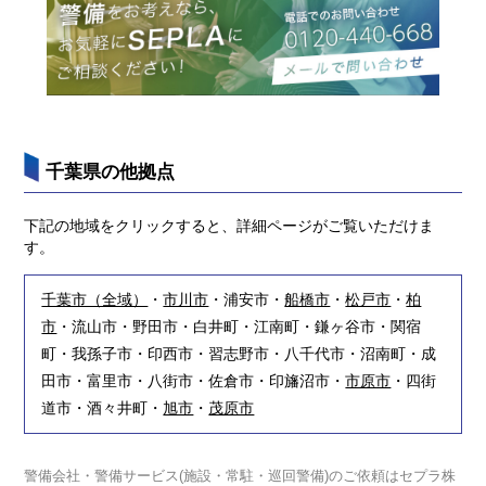
千葉県の他拠点
下記の地域をクリックすると、詳細ページがご覧いただけま
す。
千葉市（全域）
・
市川市
・浦安市・
船橋市
・
松戸市
・
柏
市
・流山市・野田市・白井町・江南町・鎌ヶ谷市・関宿
町・我孫子市・印西市・習志野市・八千代市・沼南町・成
田市・富里市・八街市・佐倉市・印旛沼市・
市原市
・四街
道市・酒々井町・
旭市
・
茂原市
警備会社・警備サービス(施設・常駐・巡回警備)のご依頼はセプラ株