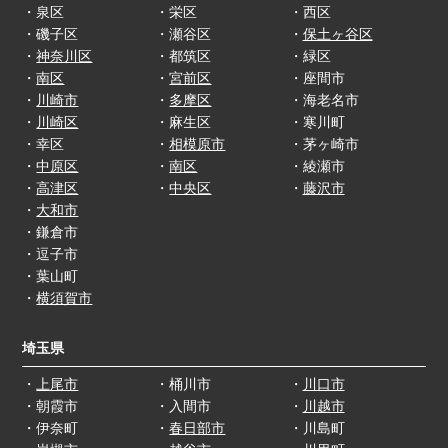
・泉区
・栄区
・西区
・磯子区
・瀬谷区
・
保土ヶ谷区
・
神奈川区
・都筑区
・緑区
・
南区
・
宮前区
・座間市
・
川崎市
・
多摩区
・海老名市
・
川崎区
・麻生区
・寒川町
・幸区
・
相模原市
・茅ヶ崎市
・
中原区
・
南区
・綾瀬市
・
高津区
・
中央区
・
藤沢市
・
大和市
・鎌倉市
・逗子市
・葉山町
・
横須賀市
埼玉県
・
上尾市
・桶川市
・
川口市
・朝霞市
・入間市
・
川越市
・伊奈町
・
春日部市
・川島町