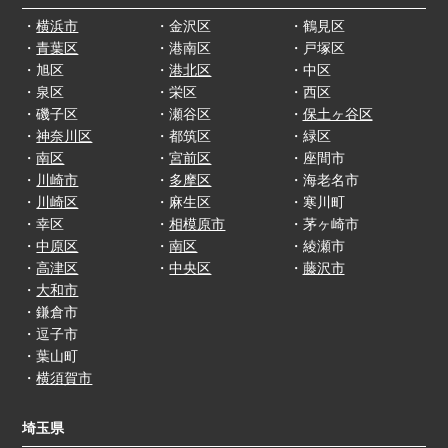
・
横浜市
・金沢区
・鶴見区
・
青葉区
・港南区
・戸塚区
・旭区
・
港北区
・中区
・泉区
・栄区
・西区
・磯子区
・瀬谷区
・
保土ヶ谷区
・
神奈川区
・都筑区
・緑区
・
南区
・
宮前区
・座間市
・
川崎市
・
多摩区
・海老名市
・
川崎区
・麻生区
・寒川町
・幸区
・
相模原市
・茅ヶ崎市
・
中原区
・
南区
・綾瀬市
・
高津区
・
中央区
・
藤沢市
・
大和市
・鎌倉市
・逗子市
・葉山町
・
横須賀市
埼玉県