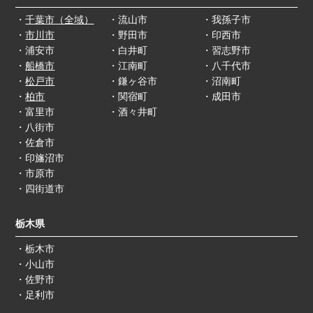
・
千葉市（全域）
・流山市
・我孫子市
・
市川市
・野田市
・印西市
・浦安市
・白井町
・習志野市
・
船橋市
・江南町
・八千代市
・
松戸市
・鎌ヶ谷市
・沼南町
・
柏市
・関宿町
・成田市
・富里市
・酒々井町
・八街市
・佐倉市
・印旛沼市
・市原市
・四街道市
栃木県
・栃木市
・小山市
・佐野市
・足利市