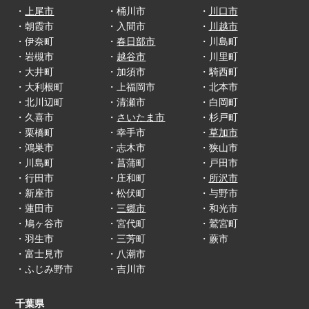
・
上尾市
・桶川市
・
川口市
・朝霞市
・入間市
・
川越市
・伊奈町
・
春日部市
・川島町
・岩槻市
・
越谷市
・川里町
・大井町
・加須市
・騎西町
・大利根町
・上福岡市
・北本市
・北川辺町
・清瀬市
・白岡町
・久喜市
・
さいたま市
・杉戸町
・栗橋町
・幸手市
・
草加市
・鴻巣市
・志木市
・狭山市
・川島町
・菖蒲町
・戸田市
・行田市
・庄和町
・
所沢市
・新座市
・松伏町
・与野市
・蓮田市
・
三郷市
・和光市
・鳩ヶ谷市
・宮代町
・鷲宮町
・羽生市
・三芳町
・蕨市
・富士見市
・八潮市
・ふじみ野市
・吉川市
千葉県