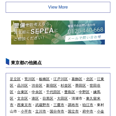
View More
東京都の他拠点
足立区
・
荒川区
・
板橋区
・
江戸川区
・
葛飾区
・
北区
・
江東
区
・
品川区
・
渋谷区
・
新宿区
・
杉並区
・
墨田区
・
世田谷
区
・
台東区
・
中央区
・
千代田区
・
豊島区
・
中野区
・
練馬
区
・
文京区
・
港区
・
目黒区
・
大田区
・清瀬市・
東久留米
市
・
西東京市
・
武蔵野市
・
三鷹市
・
調布市
・
狛江市
・東村
山市・
小平市
・
立川市
・
国分寺市
・
国立市
・
府中市
・
小金