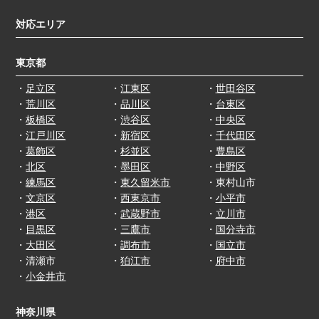
対応エリア
東京都
・
足立区
・
江東区
・
世田谷区
・
荒川区
・
品川区
・
台東区
・
板橋区
・
渋谷区
・
中央区
・
江戸川区
・
新宿区
・
千代田区
・
葛飾区
・
杉並区
・
豊島区
・
北区
・
墨田区
・
中野区
・
練馬区
・
東久留米市
・東村山市
・
文京区
・
西東京市
・
小平市
・
港区
・
武蔵野市
・
立川市
・
目黒区
・
三鷹市
・
国分寺市
・
大田区
・
調布市
・
国立市
・清瀬市
・
狛江市
・
府中市
・
小金井市
神奈川県