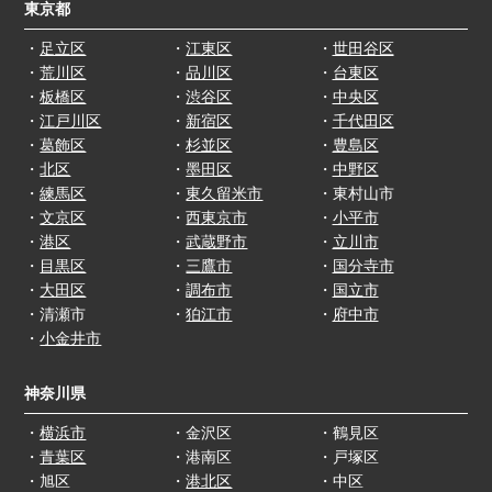
東京都
・
足立区
・
江東区
・
世田谷区
・
荒川区
・
品川区
・
台東区
・
板橋区
・
渋谷区
・
中央区
・
江戸川区
・
新宿区
・
千代田区
・
葛飾区
・
杉並区
・
豊島区
・
北区
・
墨田区
・
中野区
・
練馬区
・
東久留米市
・東村山市
・
文京区
・
西東京市
・
小平市
・
港区
・
武蔵野市
・
立川市
・
目黒区
・
三鷹市
・
国分寺市
・
大田区
・
調布市
・
国立市
・清瀬市
・
狛江市
・
府中市
・
小金井市
神奈川県
・
横浜市
・金沢区
・鶴見区
・
青葉区
・港南区
・戸塚区
・旭区
・
港北区
・中区