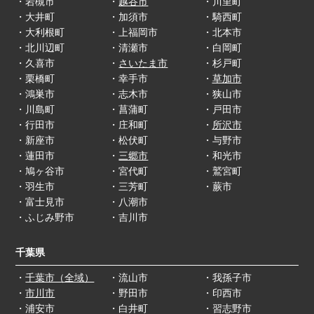
・岩槻市
・
越谷市
・川里町
・大井町
・加須市
・騎西町
・大利根町
・上福岡市
・北本市
・北川辺町
・清瀬市
・白岡町
・久喜市
・
さいたま市
・杉戸町
・栗橋町
・幸手市
・
草加市
・鴻巣市
・志木市
・狭山市
・川島町
・菖蒲町
・戸田市
・行田市
・庄和町
・
所沢市
・新座市
・松伏町
・与野市
・蓮田市
・
三郷市
・和光市
・鳩ヶ谷市
・宮代町
・鷲宮町
・羽生市
・三芳町
・蕨市
・富士見市
・八潮市
・ふじみ野市
・吉川市
千葉県
・
千葉市（全域）
・流山市
・我孫子市
・
市川市
・野田市
・印西市
・浦安市
・白井町
・習志野市