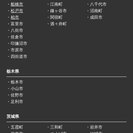
・
船橋市
・江南町
・八千代市
・
松戸市
・鎌ヶ谷市
・沼南町
・
柏市
・関宿町
・成田市
・富里市
・酒々井町
・八街市
・佐倉市
・印旛沼市
・市原市
・四街道市
栃木県
・栃木市
・小山市
・佐野市
・足利市
茨城県
・五霞町
・三和町
・岩井市