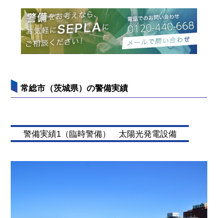
常総市（茨城県）の警備実績
警備実績1（臨時警備） 太陽光発電設備