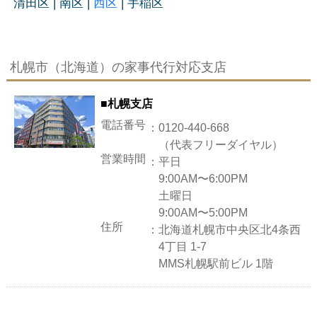
清田区 | 南区 |
西区
| 手稲区
札幌市（北海道）の家事代行対応支店
■札幌支店
電話番号
：
0120-440-668
（代表フリーダイヤル）
営業時間
：
平日
9:00AM〜6:00PM
土曜日
9:00AM〜5:00PM
住所
：
北海道札幌市中央区北4条西
4丁目 1-7
MMS札幌駅前ビル 1階