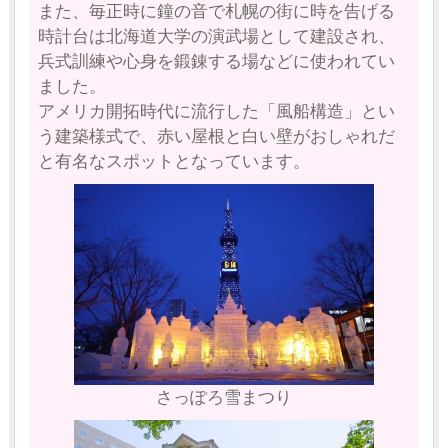
また、毎正時に鐘の音で札幌の街に時を告げる
時計台は北海道大学の演武場として建設され、
兵式訓練や心身を鍛錬する場などに使われてい
ました。
アメリカ開拓時代に流行した「風船構造」とい
う建築様式で、赤い屋根と白い壁がおしゃれだ
と有名なスポットとなっています。
さっぽろ雪まつり