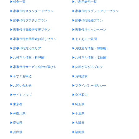
▶︎料金一覧
▶︎ご利用者例一覧
▶︎家事代行スタンダードプラン
▶︎家事代行ラグジュアリープラン
▶︎家事代行プラチナプラン
▶︎家事代行隔週プラン
▶︎家事代行高齢者支援プラン
▶︎家事代行キャンペーン
▶︎家事代行初回限定お試しプラン
▶︎よくあるご質問
▶︎家事代行対応エリア
▶︎お役立ち情報（掃除編）
▶︎お役立ち情報（料理編）
▶︎お役立ち情報（収納編）
▶︎家事代行サービス会社の選び方
▶︎笑顔が広がるブログ
▶︎今すぐお申込
▶︎資料請求
▶︎お問い合わせ
▶︎プライバシーポリシー
▶︎サイトマップ
▶︎会社案内
▶︎東京都
▶︎埼玉県
▶︎神奈川県
▶︎千葉県
▶︎愛知県
▶︎大阪府
▶︎兵庫県
▶︎福岡県