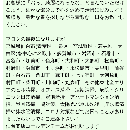
お客様に「おっ、綺麗になったな」と喜んでいただけ
るよう、細かな部分まで心を込めて清掃に励みます！
​皆様も、身近な春を探しながら素敵な一日をお過ごし
ください。
ブログの最後になりますが
宮城県仙台市(青葉区 ・泉区・宮城野区・若林区・太
白区)を中心に名取市・多賀城市・岩沼市・石巻市・
富谷市・加美町・色麻町・大和町・大郷町・松島町・
利府町・塩竈市・七ヶ浜町・東松島市・美里町・涌谷
町・白石市・角田市・蔵王町・七ヶ宿町・大河原町・
村田町・柴田町・川崎町・丸森町 その他東北全エリ
アのビル清掃、オフィス清掃、定期清掃、病院・クリ
ニック日常清掃、定期清掃、アパートマンション清
掃、巡回清掃、鳩対策、太陽光パネル洗浄、貯水槽清
掃や排水管清掃、コロナ対策などでお困りことがあり
ましたらいつでもご連絡下さい！
仙台支店ゴールデンチームがお伺いします！