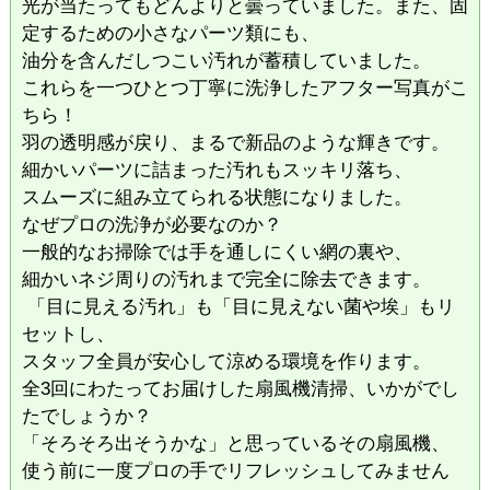
光が当たってもどんよりと曇っていました。また、固
定するための小さなパーツ類にも、
油分を含んだしつこい汚れが蓄積していました。
​これらを一つひとつ丁寧に洗浄したアフター写真がこ
ちら！
羽の透明感が戻り、まるで新品のような輝きです。
細かいパーツに詰まった汚れもスッキリ落ち、
スムーズに組み立てられる状態になりました。
​なぜプロの洗浄が必要なのか？
​一般的なお掃除では手を通しにくい網の裏や、
細かいネジ周りの汚れまで完全に除去できます。
​ 「目に見える汚れ」も「目に見えない菌や埃」もリ
セットし、
スタッフ全員が安心して涼める環境を作ります。
​全3回にわたってお届けした扇風機清掃、いかがでし
たでしょうか？
「そろそろ出そうかな」と思っているその扇風機、
使う前に一度プロの手でリフレッシュしてみません