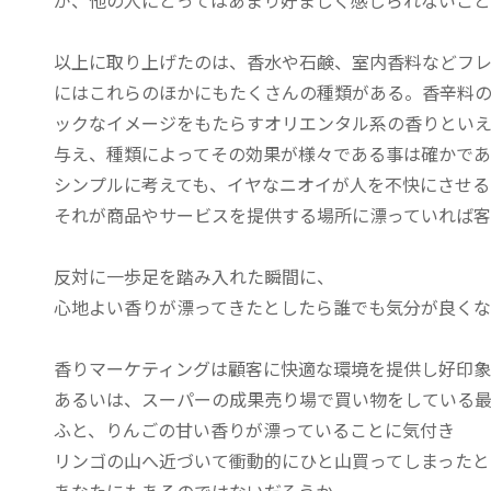
が、他の人にとってはあまり好ましく感じられないこと
以上に取り上げたのは、香水や石鹸、室内香料などフ
にはこれらのほかにもたくさんの種類がある。香辛料
ックなイメージをもたらすオリエンタル系の香りといえ
与え、種類によってその効果が様々である事は確かであ
シンプルに考えても、イヤなニオイが人を不快にさせる
それが商品やサービスを提供する場所に漂っていれば
反対に一歩足を踏み入れた瞬間に、
心地よい香りが漂ってきたとしたら誰でも気分が良く
香りマーケティングは顧客に快適な環境を提供し好印
あるいは、スーパーの成果売り場で買い物をしている
ふと、りんごの甘い香りが漂っていることに気付き
リンゴの山へ近づいて衝動的にひと山買ってしまったと