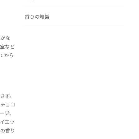
香りの知識
やかな
室など
てから
さす。
やチョコ
ージ、
イエッ
の香り