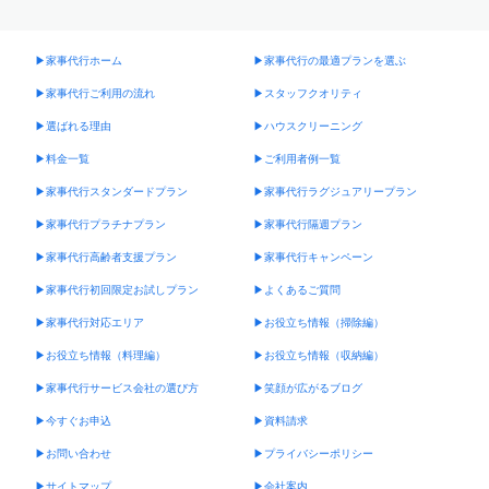
▶︎家事代行ホーム
▶︎家事代行の最適プランを選ぶ
▶︎家事代行ご利用の流れ
▶︎スタッフクオリティ
▶︎選ばれる理由
▶︎ハウスクリーニング
▶︎料金一覧
▶︎ご利用者例一覧
▶︎家事代行スタンダードプラン
▶︎家事代行ラグジュアリープラン
▶︎家事代行プラチナプラン
▶︎家事代行隔週プラン
▶︎家事代行高齢者支援プラン
▶︎家事代行キャンペーン
▶︎家事代行初回限定お試しプラン
▶︎よくあるご質問
▶︎家事代行対応エリア
▶︎お役立ち情報（掃除編）
▶︎お役立ち情報（料理編）
▶︎お役立ち情報（収納編）
▶︎家事代行サービス会社の選び方
▶︎笑顔が広がるブログ
▶︎今すぐお申込
▶︎資料請求
▶︎お問い合わせ
▶︎プライバシーポリシー
▶︎サイトマップ
▶︎会社案内