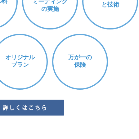
ル料
ミーティング
と技術
の実施
オリジナル
万が一の
プラン
保険