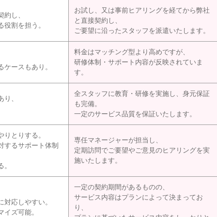
お試し、又は事前ヒアリングを経てから弊社
契約し、
と直接契約し、
る役割を担う。
ご要望に沿ったスタッフを派遣いたします。
料金はマッチング型より高めですが、
、
研修体制・サポート内容が反映されていま
るケースもあり。
す。
全スタッフに教育・研修を実施し、身元保証
あり、
も完備。
。
一定のサービス品質を保証いたします。
やりとりする。
専任マネージャーが担当し、
対するサポート体制
定期訪問でご要望やご意見のヒアリングを実
施いたします。
る。
一定の契約期間があるものの、
サービス内容はプランによって決まってお
に対応しやすい。
り、
マイズ可能。