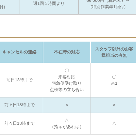
66,000円（税込み）～
週1回 3時間より
付)
(特別作業年1回付)
スタッフ以外のお客
キャンセルの連絡
不在時の対応
様担当の有無
〇
来客対応
〇
前日18時まで
宅急便受け取り
※1
点検等の立ち合い
前々日18時まで
×
×
△
前々日18時まで
△
（指示があれば）