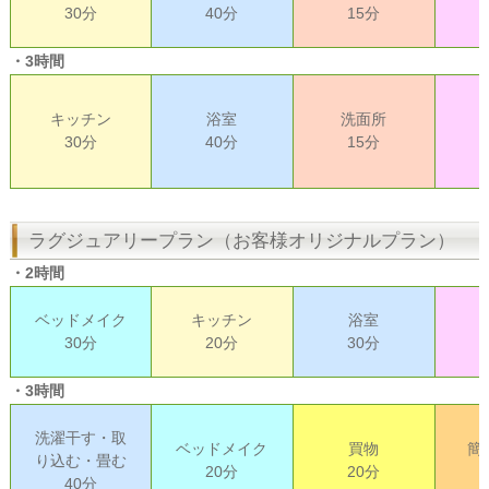
30分
40分
15分
・3時間
キッチン
浴室
洗面所
30分
40分
15分
ラグジュアリープラン（お客様オリジナルプラン）
・2時間
ベッドメイク
キッチン
浴室
30分
20分
30分
・3時間
洗濯干す・取
ベッドメイク
買物
簡
り込む・畳む
20分
20分
40分