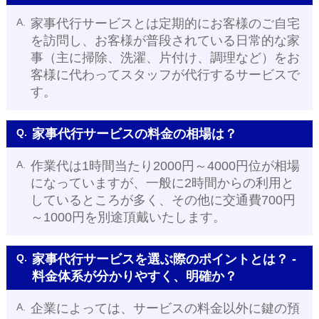
A.
家事代行サービスとは定期的にお客様のご自宅
を訪問し、お客様が普段されている日常的な家
事（主に掃除、洗濯、片付け、調理など）をお
客様に代わってスタッフが代行するサービスで
す。
Q.
家事代行サービスの料金の相場は？
A.
作業代は1時間当たり2000円～4000円位が相場
になっていますが、一般に2時間からの利用と
しているところが多く、その他に交通費700円
～1000円を別途頂戴いたします。
Q.
家事代行サービスを選ぶ際のポイントとは？ -
料金体系が分かりやすく、明確か？
A.
企業によっては、サービスの料金以外に鍵の預