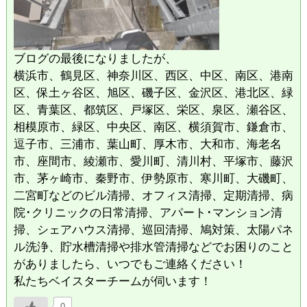
ブログの最後になりましたが、
横浜市、鶴見区、神奈川区、西区、中区、南区、港南
区、保土ヶ谷区、旭区、磯子区、金沢区、港北区、緑
区、青葉区、都筑区、戸塚区、栄区、泉区、瀬谷区、
相模原市、緑区、中央区、南区、横須賀市、鎌倉市、
逗子市、三浦市、葉山町、厚木市、大和市、海老名
市、座間市、綾瀬市、愛川町、清川村、平塚市、藤沢
市、茅ヶ崎市、秦野市、伊勢原市、寒川町、大磯町、
二宮町などのビル清掃、オフィス清掃、定期清掃、病
院･クリニックの日常清掃、アパート･マンション清
掃、シェアハウス清掃、巡回清掃、鳩対策、太陽パネ
ル洗浄、貯水槽清掃や排水管清掃などでお困りのこと
がありましたら、いつでもご連絡ください！
私たちベイスターチームが伺います！
0