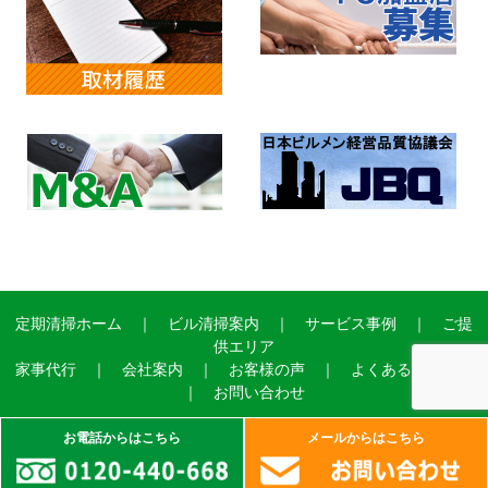
定期清掃ホーム
｜
ビル清掃案内
｜
サービス事例
｜
ご提
供エリア
家事代行
｜
会社案内
｜
お客様の声
｜
よくあるご質問
｜
お問い合わせ
お電話からはこちら
メールからはこちら
Copyright©2004 ADVANCE SERVICE Ltd.All Right Reserved