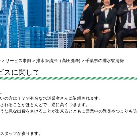
掃
>
サービス事例
>
排水管清掃（高圧洗浄)
>
千葉県の排水管清掃
ビスに関して
。
いの方はＴＶで有名な水道業者さんに依頼されます。
されることがほとんどで、逆に高くつきます。
うな急な出費をさけることが出来るとともに営業中の異臭やつまりも防
スタッフが参ります。