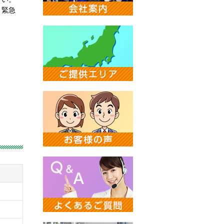
。緊急
。