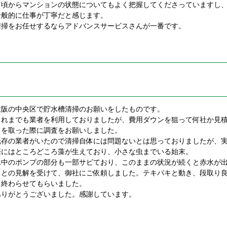
日頃からマンションの状態についてもよく把握してくださっていますし
全般的に仕事が丁寧だと感じます。
清掃をお任せするならアドバンスサービスさんが一番です。
大阪の中央区で貯水槽清掃のお願いをしたものです。
これまでも業者を利用しておりましたが、費用ダウンを狙って何社か見
りを取った際に調査をお願いしました。
既存の業者がいたので清掃自体には問題ないとは思っておりましたが、
際にはところどころ藻が生えており、小さな虫までいる始末。
水中のポンプの部分も一部サビており、このままの状況が続くと赤水が
るとの見解を受けて、御社にご依頼しました。テキパキと動き、段取り
く終わらせてもらいました。
ありがとうございました。感謝しています。