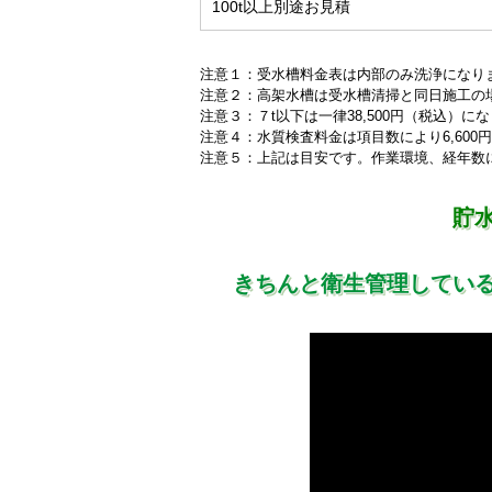
100t以上別途お見積
注意１：受水槽料金表は内部のみ洗浄になり
注意２：高架水槽は受水槽清掃と同日施工の場合
注意３：７t以下は一律38,500円（税込）
注意４：水質検査料金は項目数により6,600円
注意５：上記は目安です。作業環境、経年数
貯
きちんと衛生管理してい