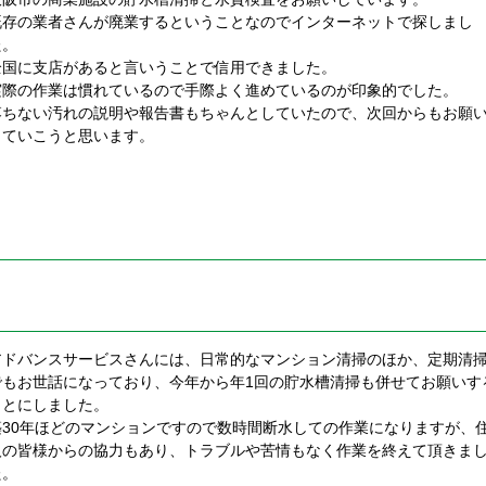
既存の業者さんが廃業するということなのでインターネットで探しまし
た。
全国に支店があると言いうことで信用できました。
実際の作業は慣れているので手際よく進めているのが印象的でした。
落ちない汚れの説明や報告書もちゃんとしていたので、次回からもお願
していこうと思います。
アドバンスサービスさんには、日常的なマンション清掃のほか、定期清
でもお世話になっており、今年から年1回の貯水槽清掃も併せてお願いす
ことにしました。
築30年ほどのマンションですので数時間断水しての作業になりますが、
人の皆様からの協力もあり、トラブルや苦情もなく作業を終えて頂きま
た。