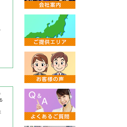
い
掃
る
住
し