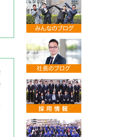
、
積
実
出
良