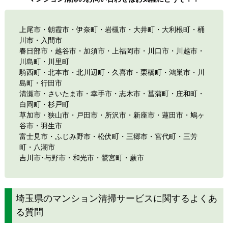
上尾市・朝霞市・伊奈町・岩槻市・大井町・大利根町・桶
川市・入間市
春日部市
・
越谷市
・加須市・上福岡市・
川口市
・
川越市
・
川島町・川里町
騎西町・北本市・北川辺町・久喜市・栗橋町・鴻巣市・川
島町・行田市
清瀬市・
さいたま市
・幸手市・志木市・菖蒲町・庄和町・
白岡町・杉戸町
草加市
・狭山市・戸田市・
所沢市
・新座市・蓮田市・鳩ヶ
谷市・羽生市
富士見市・ふじみ野市・松伏町・三郷市・宮代町・三芳
町・八潮市
吉川市･与野市・和光市・鷲宮町・蕨市
埼玉県のマンション清掃サービスに関するよくあ
る質問