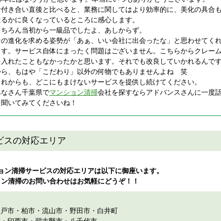
お付き合い直後と比べると、業務に関してはより効率的に、美化の具合
はるかに良くなっているところに感心します。
もちろん当初から一級品でしたよ、あしからず。
その進化を求める姿勢が「あぁ、いい会社に出会ったな」と思わせてく
ます。サービス自体にまったく問題はございません。こちらからクレー
を入れたこともなかったかと思います。それでも改良していかれるんで
から、もはや「こだわり」以外の何物でもありませんよね 笑
これからも、どこにもまけないサービスを提供し続けてください。
みなさん千葉県で
マンション清掃
会社を探すならアドバンスさんに一度
を聞いてみてくださいね！
ビスの対応エリア
ョン清掃サービスの対応エリアは以下に御座います。
ョン清掃のお問い合わせはお気軽にどうぞ！！
松戸市
・
柏市
・流山市・野田市・白井町
市・印西市・習志野市・八千代市