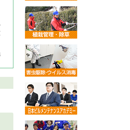
も
れ
ム
す
話