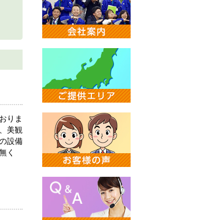
おりま
、美観
の設備
無く