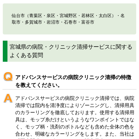
仙台市
（
青葉区
・
泉区
・
宮城野区
・
若林区
・
太白区
）・
名
取市
・
多賀城市
・
岩沼市
・
石巻市
・
富谷市
宮城県の病院・クリニック清掃サービスに関する
よくある質問
アドバンスサービスの病院クリニック清掃の特徴
を教えてください。
アドバンスサービスの病院クリニック清掃では、病院
清掃では院内を清浄度によりゾーニングし、清掃用具
のカラーリングを徹底しております。使用する清掃用
具は、モップ糸だけというようなワンポイントではな
く、モップ柄・洗剤のボトルなども含めた全体の色を
合わせ、明確なカラーリングをします。また、当社は