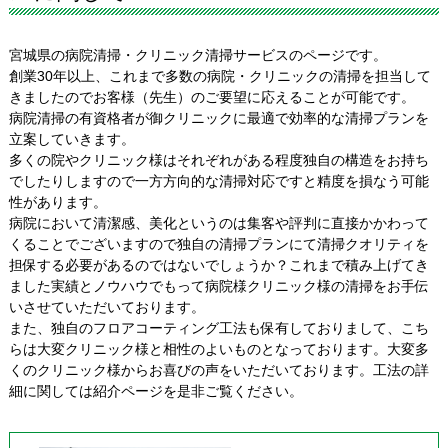
宮城県の病院清掃・クリニック清掃サービスのページです。
創業30年以上、これまで多数の病院・クリニックの清掃を担当して
きましたのでお客様（先生）のご要望に応えることが可能です。
病院清掃の有資格者が御クリニックに最適で効率的な清掃プランを
立案していきます。
多くの院やクリニック様はそれぞれがある程度独自の構造をお持ち
でしたりしますので一方方向的な清掃対応ですと精度を損なう可能
性があります。
病院において清潔感、美化というのは集客や評判に直接かかわって
くることでございますので独自の清掃プランにて清掃クオリティを
担保する必要があるのではないでしょうか？これまで積み上げてき
ました実績とノウハウでもって病院様クリニック様の清掃をお手伝
いさせていただいております。
また、独自のフロアコーティング工法も保有しておりまして、こち
らは大変クリニック様と相性のよいものとなっております。大変多
くのクリニック様からお喜びの声をいただいております。工法の詳
細に関しては紹介ページを是非ご覧ください。