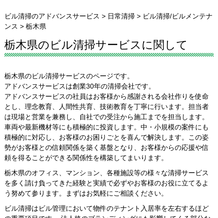
ビル清掃のアドバンスサービス
>
日常清掃
>
ビル清掃/ビルメンテナ
ンス
>
栃木県
栃木県のビル清掃サービスに関して
栃木県のビル清掃サービスのページです。
アドバンスサービスは創業30年の清掃会社です。
アドバンスサービスの社員はお客様から感謝される会社作りを使命
とし、理念教育、人間性共育、技術教育を丁寧に行います。担当者
は現場と営業を兼務し、自社での受注から施工までを担当します。
車両や最新機材等にも積極的に投資します。中・小規模の案件にも
積極的に対応し、お客様のお困りごとを喜んで解決します。この姿
勢がお客様との信頼関係を築く基盤となり、お客様からの応援や信
頼を得ることができる関係性を構築してまいります。
栃木県のオフィス、マンション、各種施設等の様々な清掃サービス
を多く請け負ってきた経験と実績で必ずやお客様のお役に立てるよ
う努めて参ります。まずはお気軽にご相談ください。
ビル清掃はビル管理において物件のテナント入居率を左右するほど