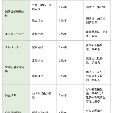
外観、機能、作
1回/年
消防法 第17条
動点検
消防設備機能点
検
消防法 施工規
総合点検
1回/年
則第31条
建築基準法 第8
エスカレーター
定期点検
1回/年
条、12条
労働安全衛生
エレベーター
定期点検
1回/年
法 第41条
高圧ガス取締
定期点検
1回/年
法 第35条
空調設備保守点
検
ボイラー及び圧
定期検査
1回/年
力容器安全規
則 第32条
ビル管理衛生
ねずみ昆虫の防
法 第4条の2
防虫消毒
2回/年
除
建築物環境衛生
管理の基準
ビル管理衛生
空気環境測定
環境測定作業
6回/年