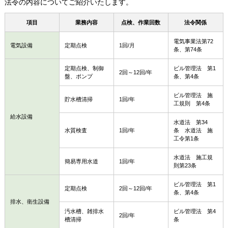
法令の内容についてご紹介いたします。
項目
業務内容
点検、作業回数
法令関係
電気事業法第72
電気設備
定期点検
1回/月
条、第74条
定期点検、制御
ビル管理法 第1
2回～12回/年
盤、ポンプ
条、第4条
ビル管理法 施
貯水槽清掃
1回/年
工規則 第4条
給水設備
水道法 第34
水質検査
1回/年
条 水道法 施
工令第1条
水道法 施工規
簡易専用水道
1回/年
則第23条
ビル管理法 第1
定期点検
2回～12回/年
条、第4条
排水、衛生設備
汚水槽、雑排水
ビル管理法 第4
2回/年
槽清掃
条