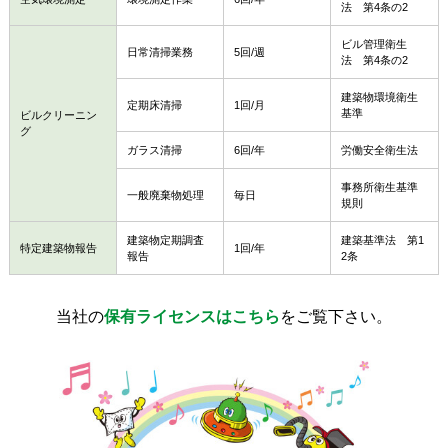
法 第4条の2
ビル管理衛生
日常清掃業務
5回/週
法 第4条の2
建築物環境衛生
定期床清掃
1回/月
基準
ビルクリーニン
グ
ガラス清掃
6回/年
労働安全衛生法
事務所衛生基準
一般廃棄物処理
毎日
規則
建築物定期調査
建築基準法 第1
特定建築物報告
1回/年
報告
2条
当社の
保有ライセンスはこちら
をご覧下さい。