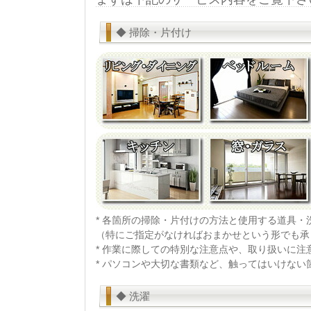
◆ 掃除・片付け
* 各箇所の掃除・片付けの方法と使用する道具・
（特にご指定がなければおまかせという形でも承
* 作業に際しての特別な注意点や、取り扱いに
* パソコンや大切な書類など、触ってはいけな
◆ 洗濯