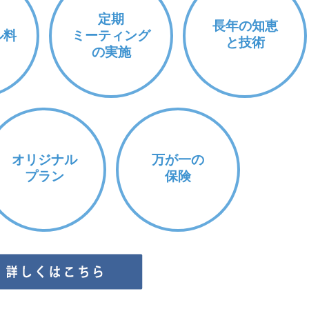
定期
長年の知恵
ル料
ミーティング
と技術
の実施
オリジナル
万が一の
プラン
保険