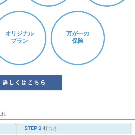
オリジナル
万が一の
プラン
保険
流れ
STEP２
打合せ