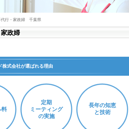
事代行・家政婦 千葉県
・家政婦
ド株式会社が選ばれる理由
定期
長年の知恵
ル料
ミーティング
と技術
の実施