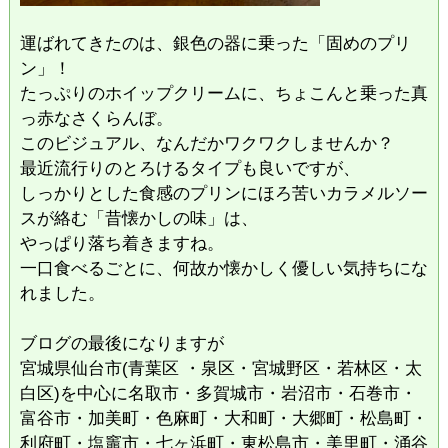
​運ばれてきたのは、銀色の器に乗った「固めのプリ
ン」！
たっぷりのホイップクリームに、ちょこんと乗った真
っ赤なさくらんぼ。
このビジュアル、なんだかワクワクしませんか？
​最近流行りのとろけるタイプも良いですが、
しっかりとした食感のプリンにほろ苦いカラメルソー
スが絡む「昔懐かしの味」は、
やっぱり落ち着きますね。
一口食べるごとに、何故か懐かしく優しい気持ちにな
れました。
ブログの最後になりますが
宮城県仙台市(青葉区 ・泉区・宮城野区・若林区・太
白区)を中心に名取市・多賀城市・岩沼市・石巻市・
富谷市・加美町・色麻町・大和町・大郷町・松島町・
利府町・塩竈市・七ヶ浜町・東松島市・美里町・涌谷