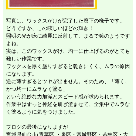
​写真は、ワックスがけが完了した廊下の様子です。
どうですか、この眩しいほどの輝き！
照明の光が床に綺麗に反射して、まるで鏡のようです
よね。
​実は、このワックスがけ、均一に仕上げるのがとても
難しい作業です。
ワックスを厚く塗りすぎると乾きにくく、ムラの原因
になります。
逆に薄すぎるとツヤが出ません。そのため、「薄く、
かつ均一にムラなく塗る」
という絶妙な力加減とスピード感が求められます。
​作業中はずっと神経を研ぎ澄ませて、全集中でムラな
く塗るように気をつけました。
ブログの最後になりますが
宮城県仙台市(青葉区 ・泉区・宮城野区・若林区・太