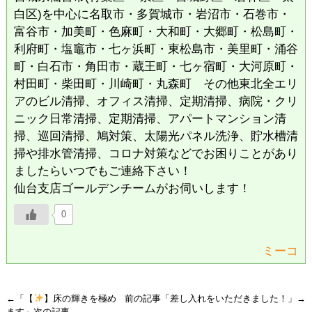
白区)を中心に名取市・多賀城市・岩沼市・石巻市・
富谷市・加美町・色麻町・大和町・大郷町・松島町・
利府町・塩竈市・七ヶ浜町・東松島市・美里町・涌谷
町・白石市・角田市・蔵王町・七ヶ宿町・大河原町・
村田町・柴田町・川崎町・丸森町 その他東北全エリ
アのビル清掃、オフィス清掃、定期清掃、病院・クリ
ニック日常清掃、定期清掃、アパートマンション清
掃、巡回清掃、鳩対策、太陽光パネル洗浄、貯水槽清
掃や排水管清掃、コロナ対策などでお困りことがあり
ましたらいつでもご連絡下さい！
仙台支店ゴールデンチームがお伺いします！
0
ミーコ
←「
【
】床の輝きを極め
前の記事「
差し入れをいただきました！
」→
ます
」次の記事