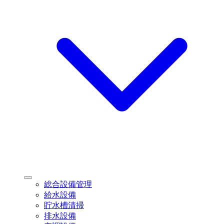
サ
総合設備管理
ブ
給水設備
メ
貯水槽清掃
ニ
排水設備
ュ