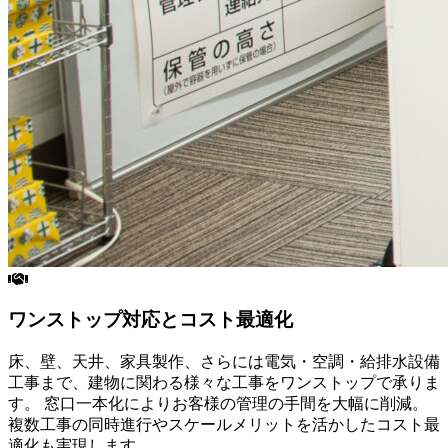
ワンストップ対応とコスト最適化
床、壁、天井、家具製作、さらには電気・空調・給排水設備
工事まで、
建物に関わる様々な工事をワンストップで
承りま
す。 窓口一本化によりお客様の
管理の手間を大幅に削減
。
複数工事の同時進行やスケールメリットを活かした
コスト最
適化
も実現します。