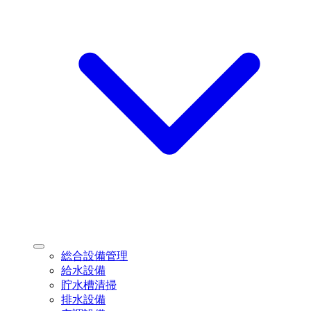
サ
総合設備管理
ブ
給水設備
メ
貯水槽清掃
ニ
排水設備
ュ