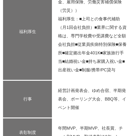
金、雇用保険、労働災害補償保険
（労災））
福利厚生：■上司との食事代補助
（月1回会社負担）■業界に関する資
福利厚生
格は、専門学校費や受講費など全額
会社負担■従業員疾病特別保険■保養
所■確定拠出年金401K■家族旅行手
当■結婚祝い金■持ち家購入祝い金■
出産祝い金■制服/携帯/PC貸与
経営計画発表会、ゆめ合宿、半期発
行事
表会、ボーリング大会、BBQ等、イ
ベント開催
年間MVP、半期MVP、社長賞、チ
表彰制度