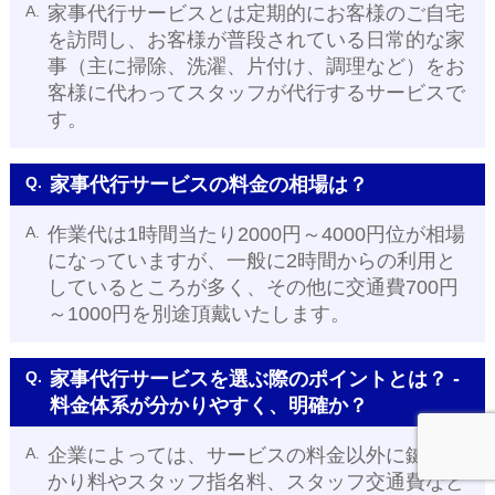
A.
家事代行サービスとは定期的にお客様のご自宅
を訪問し、お客様が普段されている日常的な家
事（主に掃除、洗濯、片付け、調理など）をお
客様に代わってスタッフが代行するサービスで
す。
Q.
家事代行サービスの料金の相場は？
A.
作業代は1時間当たり2000円～4000円位が相場
になっていますが、一般に2時間からの利用と
しているところが多く、その他に交通費700円
～1000円を別途頂戴いたします。
Q.
家事代行サービスを選ぶ際のポイントとは？ -
料金体系が分かりやすく、明確か？
A.
企業によっては、サービスの料金以外に鍵の預
かり料やスタッフ指名料、スタッフ交通費など