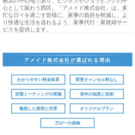
横浜の中心地であり、ビジネスやショッピングの中
心として賑わう西区。「アメイド株式会社」は、多
忙な日々を過ごす皆様に、家事の負担を軽減し、よ
り快適な生活を送れるよう、家事代行・家政婦サー
ビスを提供します。
アメイド株式会社が選ばれる理由
わかりやすい
料金体系
変更
キャンセル料なし
定期
ミーティングの実施
長年の知恵
と技術
徹底した
採用と共育
オリジナル
プラン
万が一の
保険