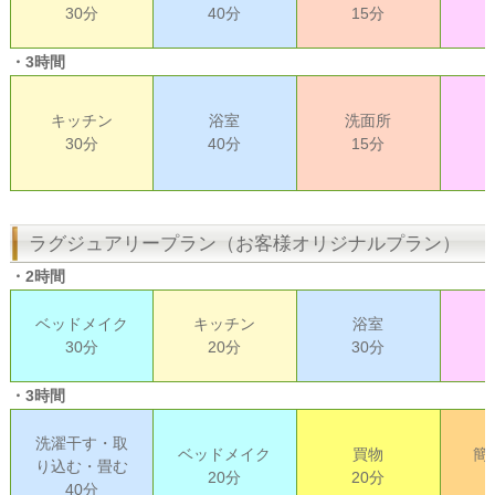
30分
40分
15分
・3時間
キッチン
浴室
洗面所
30分
40分
15分
ラグジュアリープラン（お客様オリジナルプラン）
・2時間
ベッドメイク
キッチン
浴室
30分
20分
30分
・3時間
洗濯干す・取
ベッドメイク
買物
簡
り込む・畳む
20分
20分
40分